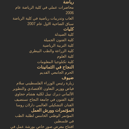
رياضة
محاضرات عملي في كلية الرياضة عام
2006
العاب وتدريبات رياضية في كلية الرياضة
سباق الضاحية الاول عام 2007
كليات
كلية الصيدلة
كلية الفنون الجميلة
كلية التربية الرياضية
كلية الزراعة والطب البيطري
كلية العلوم
كلية تكنلوجيا المعلومات
النجاح في الثمانينات
الحرم الجامعي القديم
ضيوف
زيارة رئيس الوزراء الفلسطيني سلام
فياض ووزير التعاون الأقتصادي والتطوير
الألماني ديرك نيبل لكلية هشام حجاوي
كلية الفنون في جامعة النجاح تستضيف
الفنان التشكيلي العالمي دارلان روسا
المؤتمرات وورش العمل
المؤتمر الوطني الخامس لطلبة الطب
في فلسطين
افتتاح معرض صور خاص بورشة عمل في