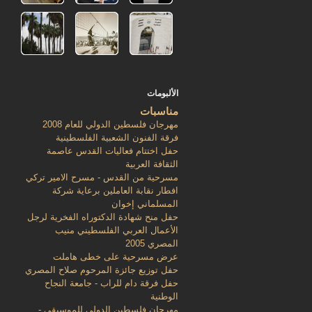
الألبومات
مناسبات
مهرجان فلسطين الدولي للعام 2008
فرقة الفنون الشعبية الفلسطينية
حفل اختتام فعاليات القدس عاصمة
الثقافة العربية
مسرحية من القدس - مسرح الامير تركي
افطار نقابة العاملين برعاية شركة
المسلماني إخوان
حفل منح شهادة الدكتوراه الفخرية لرجل
الأعمال العربي الفلسطيني منيب
المصري 2005
عرض مسرحية على خطى هاملت
حفل توزيع جائزة المرحوم صلاح المصري
حفل فرقة دام للراب - جامعة النجاح
الوطنية
مهرجان فلسطين الدولي للموسيقى -