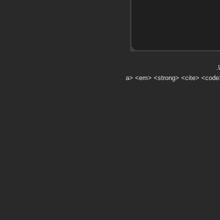
.
a> <em> <strong> <cite> <code> <ul> <ol> <li> <>