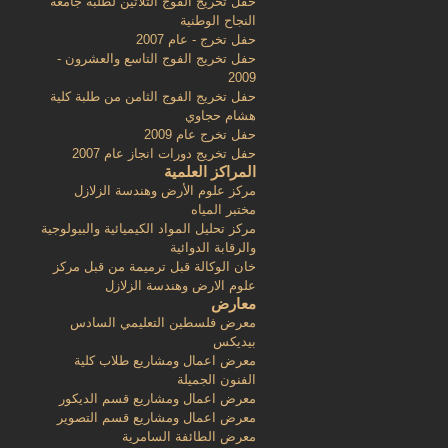
حفل تخريج الفوج الثلاثين لطلبة جامعة
النجاح الوطنية
حفل تخرج - عام 2007
حفل تخريج الفوج التاسع والعشرون -
2009
حفل تخريج الفوج الثامن من طلبة كلية
هشام حجاوي
حفل تخرج عام 2009
حفل تخريج دورات انجاز عام 2007
المراكز العلمية
مركز علوم الأرض وهندسة الزلازل
مختبر المياه
مركز تحليل المواد الكيميائية والبيولوجية
والرقابة الدوائية
خان الوكالة قبل ترميمة من قبل مركز
علوم الارض وهندسة الزلازل
معارض
معرض فلسطين التعليمي السادس
بيديكس
معرض اعمال ومشاريع طلاب كلية
الفنون الجميلة
معرض اعمال ومشاريع قسم الديكور
معرض اعمال ومشاريع قسم التصوير
معرض الطائفة السامرية