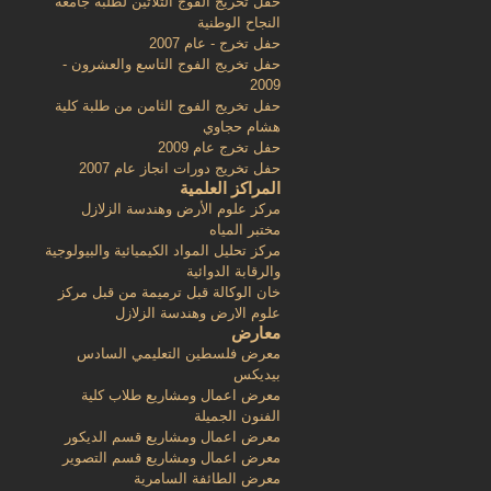
حفل تخريج الفوج الثلاثين لطلبة جامعة
النجاح الوطنية
حفل تخرج - عام 2007
حفل تخريج الفوج التاسع والعشرون -
2009
حفل تخريج الفوج الثامن من طلبة كلية
هشام حجاوي
حفل تخرج عام 2009
حفل تخريج دورات انجاز عام 2007
المراكز العلمية
مركز علوم الأرض وهندسة الزلازل
مختبر المياه
مركز تحليل المواد الكيميائية والبيولوجية
والرقابة الدوائية
خان الوكالة قبل ترميمة من قبل مركز
علوم الارض وهندسة الزلازل
معارض
معرض فلسطين التعليمي السادس
بيديكس
معرض اعمال ومشاريع طلاب كلية
الفنون الجميلة
معرض اعمال ومشاريع قسم الديكور
معرض اعمال ومشاريع قسم التصوير
معرض الطائفة السامرية