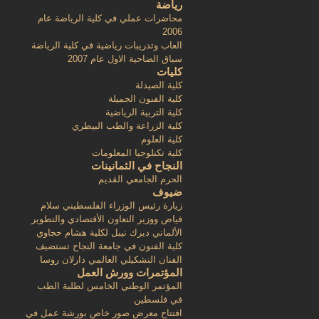
رياضة
محاضرات عملي في كلية الرياضة عام
2006
العاب وتدريبات رياضية في كلية الرياضة
سباق الضاحية الاول عام 2007
كليات
كلية الصيدلة
كلية الفنون الجميلة
كلية التربية الرياضية
كلية الزراعة والطب البيطري
كلية العلوم
كلية تكنلوجيا المعلومات
النجاح في الثمانينات
الحرم الجامعي القديم
ضيوف
زيارة رئيس الوزراء الفلسطيني سلام
فياض ووزير التعاون الأقتصادي والتطوير
الألماني ديرك نيبل لكلية هشام حجاوي
كلية الفنون في جامعة النجاح تستضيف
الفنان التشكيلي العالمي دارلان روسا
المؤتمرات وورش العمل
المؤتمر الوطني الخامس لطلبة الطب
في فلسطين
افتتاح معرض صور خاص بورشة عمل في