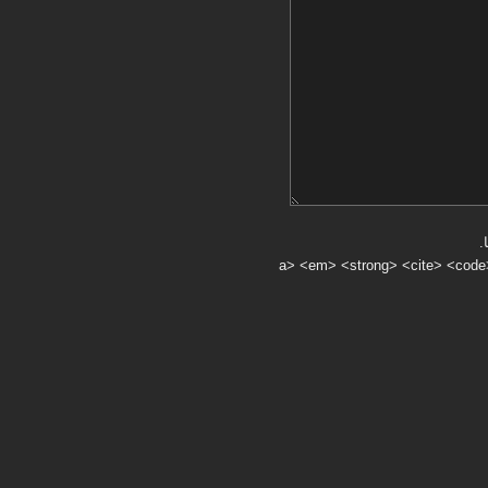
.
a> <em> <strong> <cite> <code> <ul> <ol> <li> <>