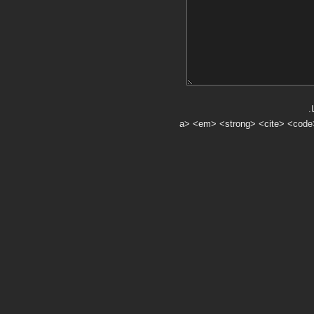
.
a> <em> <strong> <cite> <code> <ul> <ol> <li> <>