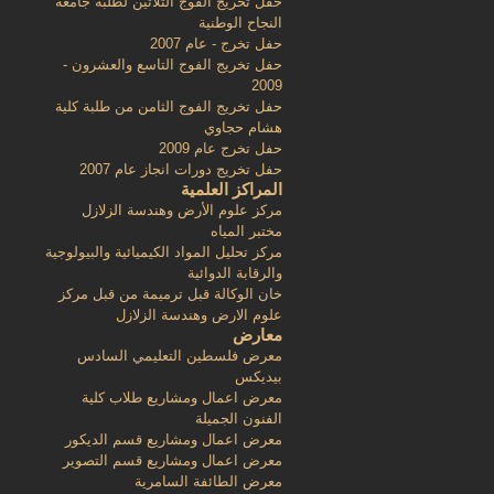
حفل تخريج الفوج الثلاثين لطلبة جامعة
النجاح الوطنية
حفل تخرج - عام 2007
حفل تخريج الفوج التاسع والعشرون -
2009
حفل تخريج الفوج الثامن من طلبة كلية
هشام حجاوي
حفل تخرج عام 2009
حفل تخريج دورات انجاز عام 2007
المراكز العلمية
مركز علوم الأرض وهندسة الزلازل
مختبر المياه
مركز تحليل المواد الكيميائية والبيولوجية
والرقابة الدوائية
خان الوكالة قبل ترميمة من قبل مركز
علوم الارض وهندسة الزلازل
معارض
معرض فلسطين التعليمي السادس
بيديكس
معرض اعمال ومشاريع طلاب كلية
الفنون الجميلة
معرض اعمال ومشاريع قسم الديكور
معرض اعمال ومشاريع قسم التصوير
معرض الطائفة السامرية