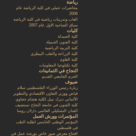
رياضة
محاضرات عملي في كلية الرياضة عام
2006
العاب وتدريبات رياضية في كلية الرياضة
سباق الضاحية الاول عام 2007
كليات
كلية الصيدلة
كلية الفنون الجميلة
كلية التربية الرياضية
كلية الزراعة والطب البيطري
كلية العلوم
كلية تكنلوجيا المعلومات
النجاح في الثمانينات
الحرم الجامعي القديم
ضيوف
زيارة رئيس الوزراء الفلسطيني سلام
فياض ووزير التعاون الأقتصادي والتطوير
الألماني ديرك نيبل لكلية هشام حجاوي
كلية الفنون في جامعة النجاح تستضيف
الفنان التشكيلي العالمي دارلان روسا
المؤتمرات وورش العمل
المؤتمر الوطني الخامس لطلبة الطب
في فلسطين
افتتاح معرض صور خاص بورشة عمل في