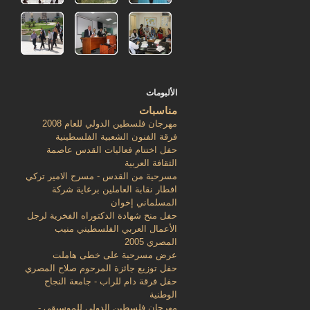
الألبومات
مناسبات
مهرجان فلسطين الدولي للعام 2008
فرقة الفنون الشعبية الفلسطينية
حفل اختتام فعاليات القدس عاصمة
الثقافة العربية
مسرحية من القدس - مسرح الامير تركي
افطار نقابة العاملين برعاية شركة
المسلماني إخوان
حفل منح شهادة الدكتوراه الفخرية لرجل
الأعمال العربي الفلسطيني منيب
المصري 2005
عرض مسرحية على خطى هاملت
حفل توزيع جائزة المرحوم صلاح المصري
حفل فرقة دام للراب - جامعة النجاح
الوطنية
مهرجان فلسطين الدولي للموسيقى -