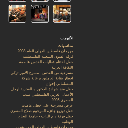
الألبومات
مناسبات
مهرجان فلسطين الدولي للعام 2008
فرقة الفنون الشعبية الفلسطينية
حفل اختتام فعاليات القدس عاصمة
الثقافة العربية
مسرحية من القدس - مسرح الامير تركي
افطار نقابة العاملين برعاية شركة
المسلماني إخوان
حفل منح شهادة الدكتوراه الفخرية لرجل
الأعمال العربي الفلسطيني منيب
المصري 2005
عرض مسرحية على خطى هاملت
حفل توزيع جائزة المرحوم صلاح المصري
حفل فرقة دام للراب - جامعة النجاح
الوطنية
مهرجان فلسطين الدولي للموسيقى -