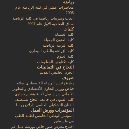
رياضة
محاضرات عملي في كلية الرياضة عام
2006
العاب وتدريبات رياضية في كلية الرياضة
سباق الضاحية الاول عام 2007
كليات
كلية الصيدلة
كلية الفنون الجميلة
كلية التربية الرياضية
كلية الزراعة والطب البيطري
كلية العلوم
كلية تكنلوجيا المعلومات
النجاح في الثمانينات
الحرم الجامعي القديم
ضيوف
زيارة رئيس الوزراء الفلسطيني سلام
فياض ووزير التعاون الأقتصادي والتطوير
الألماني ديرك نيبل لكلية هشام حجاوي
كلية الفنون في جامعة النجاح تستضيف
الفنان التشكيلي العالمي دارلان روسا
المؤتمرات وورش العمل
المؤتمر الوطني الخامس لطلبة الطب
في فلسطين
افتتاح معرض صور خاص بورشة عمل في