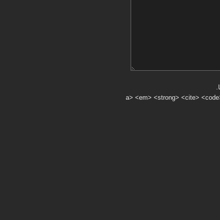
.
a> <em> <strong> <cite> <code> <ul> <ol> <li> <>