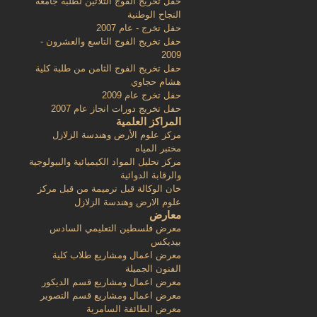
حفل تخريج الفوج الثلاثين لطلبة جامعة
النجاح الوطنية
حفل تخرج - عام 2007
حفل تخريج الفوج التاسع والعشرون -
2009
حفل تخريج الفوج الثامن من طلبة كلية
هشام حجاوي
حفل تخرج عام 2009
حفل تخريج دورات انجاز عام 2007
المراكز العلمية
مركز علوم الأرض وهندسة الزلازل
مختبر المياه
مركز تحليل المواد الكيميائية والبيولوجية
والرقابة الدوائية
خان الوكالة قبل ترميمة من قبل مركز
علوم الارض وهندسة الزلازل
معارض
معرض فلسطين التعليمي السادس
بيديكس
معرض اعمال ومشاريع طلاب كلية
الفنون الجميلة
معرض اعمال ومشاريع قسم الديكور
معرض اعمال ومشاريع قسم التصوير
معرض الطائفة السامرية