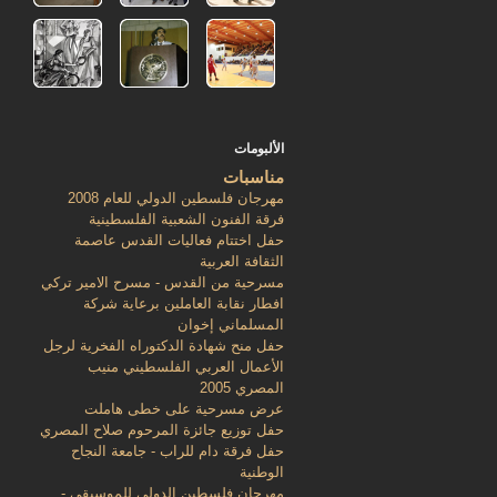
الألبومات
مناسبات
مهرجان فلسطين الدولي للعام 2008
فرقة الفنون الشعبية الفلسطينية
حفل اختتام فعاليات القدس عاصمة
الثقافة العربية
مسرحية من القدس - مسرح الامير تركي
افطار نقابة العاملين برعاية شركة
المسلماني إخوان
حفل منح شهادة الدكتوراه الفخرية لرجل
الأعمال العربي الفلسطيني منيب
المصري 2005
عرض مسرحية على خطى هاملت
حفل توزيع جائزة المرحوم صلاح المصري
حفل فرقة دام للراب - جامعة النجاح
الوطنية
مهرجان فلسطين الدولي للموسيقى -