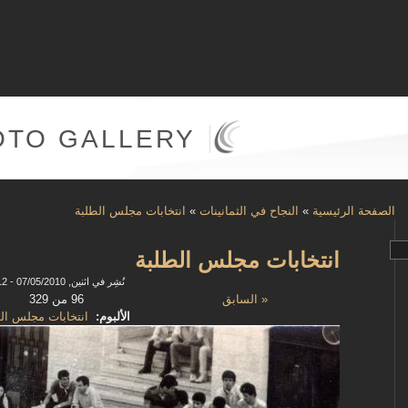
OTO GALLERY
الصفحة الرئيسية
»
النجاح في الثمانينات
»
انتخابات مجلس الطلبة
انتخابات مجلس الطلبة
نُشِر في اثنين, 07/05/2010 - 14:12
« السابق
96 من 329
الألبوم:
انتخابات مجلس ال