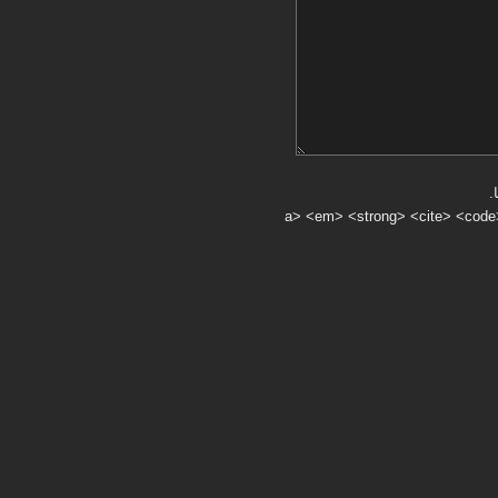
.
a> <em> <strong> <cite> <code> <ul> <ol> <li> <>