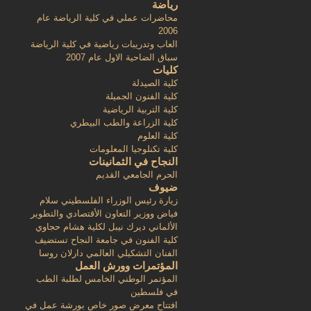
رياضة
محاضرات عملي في كلية الرياضة عام
2006
العاب وتدريبات رياضية في كلية الرياضة
سباق الضاحية الاول عام 2007
كليات
كلية الصيدلة
كلية الفنون الجميلة
كلية التربية الرياضية
كلية الزراعة والطب البيطري
كلية العلوم
كلية تكنلوجيا المعلومات
النجاح في الثمانينات
الحرم الجامعي القديم
ضيوف
زيارة رئيس الوزراء الفلسطيني سلام
فياض ووزير التعاون الأقتصادي والتطوير
الألماني ديرك نيبل لكلية هشام حجاوي
كلية الفنون في جامعة النجاح تستضيف
الفنان التشكيلي العالمي دارلان روسا
المؤتمرات وورش العمل
المؤتمر الوطني الخامس لطلبة الطب
في فلسطين
افتتاح معرض صور خاص بورشة عمل في