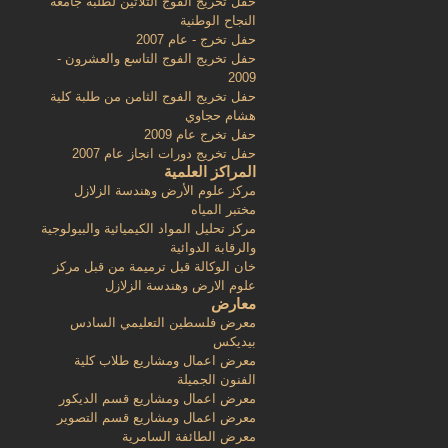
حفل تخريج الفوج الثلاثين لطلبة جامعة
النجاح الوطنية
حفل تخرج - عام 2007
حفل تخريج الفوج التاسع والعشرون -
2009
حفل تخريج الفوج الثامن من طلبة كلية
هشام حجاوي
حفل تخرج عام 2009
حفل تخريج دورات انجاز عام 2007
المراكز العلمية
مركز علوم الأرض وهندسة الزلازل
مختبر المياه
مركز تحليل المواد الكيميائية والبيولوجية
والرقابة الدوائية
خان الوكالة قبل ترميمة من قبل مركز
علوم الارض وهندسة الزلازل
معارض
معرض فلسطين التعليمي السادس
بيديكس
معرض اعمال ومشاريع طلاب كلية
الفنون الجميلة
معرض اعمال ومشاريع قسم الديكور
معرض اعمال ومشاريع قسم التصوير
معرض الطائفة السامرية