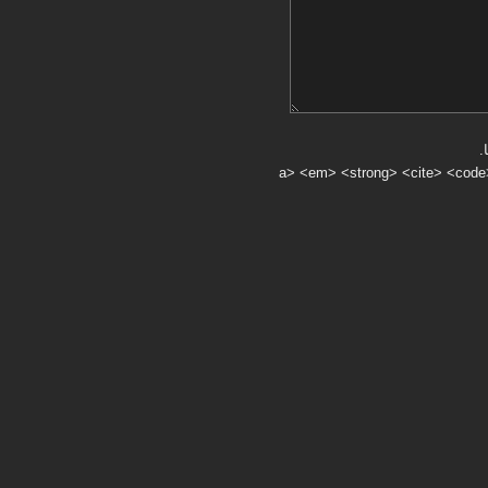
.
a> <em> <strong> <cite> <code> <ul> <ol> <li> <>