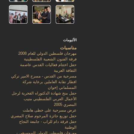
الألبومات
مناسبات
مهرجان فلسطين الدولي للعام 2008
فرقة الفنون الشعبية الفلسطينية
حفل اختتام فعاليات القدس عاصمة
الثقافة العربية
مسرحية من القدس - مسرح الامير تركي
افطار نقابة العاملين برعاية شركة
المسلماني إخوان
حفل منح شهادة الدكتوراه الفخرية لرجل
الأعمال العربي الفلسطيني منيب
المصري 2005
عرض مسرحية على خطى هاملت
حفل توزيع جائزة المرحوم صلاح المصري
حفل فرقة دام للراب - جامعة النجاح
الوطنية
مهرجان فلسطين الدولي للموسيقى -