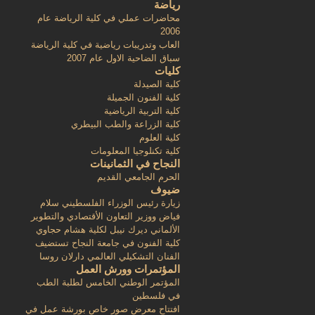
رياضة
محاضرات عملي في كلية الرياضة عام
2006
العاب وتدريبات رياضية في كلية الرياضة
سباق الضاحية الاول عام 2007
كليات
كلية الصيدلة
كلية الفنون الجميلة
كلية التربية الرياضية
كلية الزراعة والطب البيطري
كلية العلوم
كلية تكنلوجيا المعلومات
النجاح في الثمانينات
الحرم الجامعي القديم
ضيوف
زيارة رئيس الوزراء الفلسطيني سلام
فياض ووزير التعاون الأقتصادي والتطوير
الألماني ديرك نيبل لكلية هشام حجاوي
كلية الفنون في جامعة النجاح تستضيف
الفنان التشكيلي العالمي دارلان روسا
المؤتمرات وورش العمل
المؤتمر الوطني الخامس لطلبة الطب
في فلسطين
افتتاح معرض صور خاص بورشة عمل في