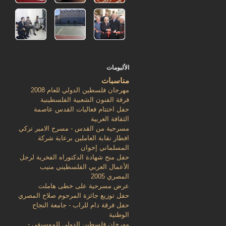
الألبومات
مناسبات
مهرجان فلسطين الدولي للعام 2008
فرقة الفنون الشعبية الفلسطينية
حفل اختتام فعاليات القدس عاصمة
الثقافة العربية
مسرحية من القدس - مسرح الامير تركي
افطار نقابة العاملين برعاية شركة
المسلماني إخوان
حفل منح شهادة الدكتوراه الفخرية لرجل
الأعمال العربي الفلسطيني منيب
المصري 2005
عرض مسرحية على خطى هاملت
حفل توزيع جائزة المرحوم صلاح المصري
حفل فرقة دام للراب - جامعة النجاح
الوطنية
مهرجان فلسطين الدولي للموسيقى -