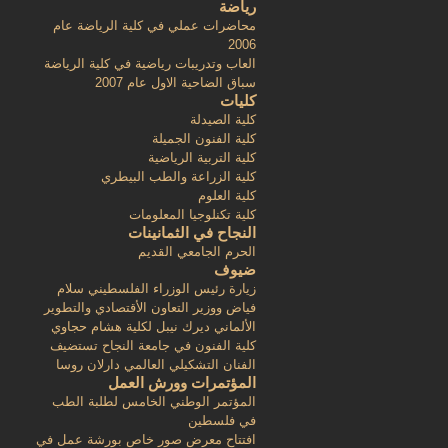
رياضة
محاضرات عملي في كلية الرياضة عام
2006
العاب وتدريبات رياضية في كلية الرياضة
سباق الضاحية الاول عام 2007
كليات
كلية الصيدلة
كلية الفنون الجميلة
كلية التربية الرياضية
كلية الزراعة والطب البيطري
كلية العلوم
كلية تكنلوجيا المعلومات
النجاح في الثمانينات
الحرم الجامعي القديم
ضيوف
زيارة رئيس الوزراء الفلسطيني سلام
فياض ووزير التعاون الأقتصادي والتطوير
الألماني ديرك نيبل لكلية هشام حجاوي
كلية الفنون في جامعة النجاح تستضيف
الفنان التشكيلي العالمي دارلان روسا
المؤتمرات وورش العمل
المؤتمر الوطني الخامس لطلبة الطب
في فلسطين
افتتاح معرض صور خاص بورشة عمل في