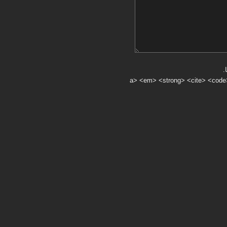
.
a> <em> <strong> <cite> <code> <ul> <ol> <li> <>