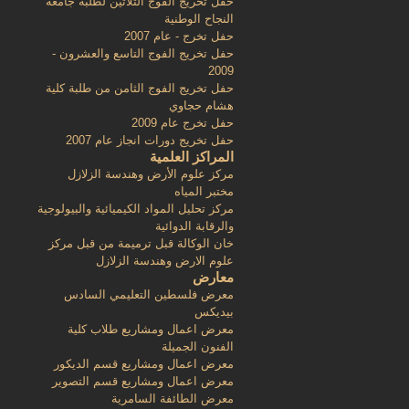
حفل تخريج الفوج الثلاثين لطلبة جامعة
النجاح الوطنية
حفل تخرج - عام 2007
حفل تخريج الفوج التاسع والعشرون -
2009
حفل تخريج الفوج الثامن من طلبة كلية
هشام حجاوي
حفل تخرج عام 2009
حفل تخريج دورات انجاز عام 2007
المراكز العلمية
مركز علوم الأرض وهندسة الزلازل
مختبر المياه
مركز تحليل المواد الكيميائية والبيولوجية
والرقابة الدوائية
خان الوكالة قبل ترميمة من قبل مركز
علوم الارض وهندسة الزلازل
معارض
معرض فلسطين التعليمي السادس
بيديكس
معرض اعمال ومشاريع طلاب كلية
الفنون الجميلة
معرض اعمال ومشاريع قسم الديكور
معرض اعمال ومشاريع قسم التصوير
معرض الطائفة السامرية