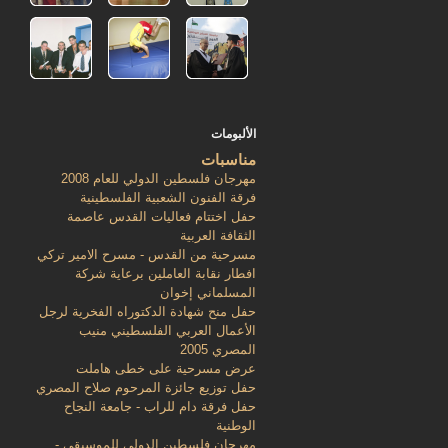
الألبومات
مناسبات
مهرجان فلسطين الدولي للعام 2008
فرقة الفنون الشعبية الفلسطينية
حفل اختتام فعاليات القدس عاصمة
الثقافة العربية
مسرحية من القدس - مسرح الامير تركي
افطار نقابة العاملين برعاية شركة
المسلماني إخوان
حفل منح شهادة الدكتوراه الفخرية لرجل
الأعمال العربي الفلسطيني منيب
المصري 2005
عرض مسرحية على خطى هاملت
حفل توزيع جائزة المرحوم صلاح المصري
حفل فرقة دام للراب - جامعة النجاح
الوطنية
مهرجان فلسطين الدولي للموسيقى -