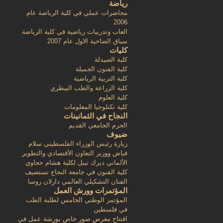
رياضة
محاضرات عملي في كلية الرياضة عام
2006
العاب وتدريبات رياضية في كلية الرياضة
سباق الضاحية الاول عام 2007
كليات
كلية الصيدلة
كلية الفنون الجميلة
كلية التربية الرياضية
كلية الزراعة والطب البيطري
كلية العلوم
كلية تكنلوجيا المعلومات
النجاح في الثمانينات
الحرم الجامعي القديم
ضيوف
زيارة رئيس الوزراء الفلسطيني سلام
فياض ووزير التعاون الأقتصادي والتطوير
الألماني ديرك نيبل لكلية هشام حجاوي
كلية الفنون في جامعة النجاح تستضيف
الفنان التشكيلي العالمي دارلان روسا
المؤتمرات وورش العمل
المؤتمر الوطني الخامس لطلبة الطب
في فلسطين
افتتاح معرض صور خاص بورشة عمل في