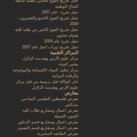
حفل تخريج الفوج الثلاثين لطلبة جامعة
النجاح الوطنية
حفل تخرج - عام 2007
حفل تخريج الفوج التاسع والعشرون -
2009
حفل تخريج الفوج الثامن من طلبة كلية
هشام حجاوي
حفل تخرج عام 2009
حفل تخريج دورات انجاز عام 2007
المراكز العلمية
مركز علوم الأرض وهندسة الزلازل
مختبر المياه
مركز تحليل المواد الكيميائية والبيولوجية
والرقابة الدوائية
خان الوكالة قبل ترميمة من قبل مركز
علوم الارض وهندسة الزلازل
معارض
معرض فلسطين التعليمي السادس
بيديكس
معرض اعمال ومشاريع طلاب كلية
الفنون الجميلة
معرض اعمال ومشاريع قسم الديكور
معرض اعمال ومشاريع قسم التصوير
معرض الطائفة السامرية