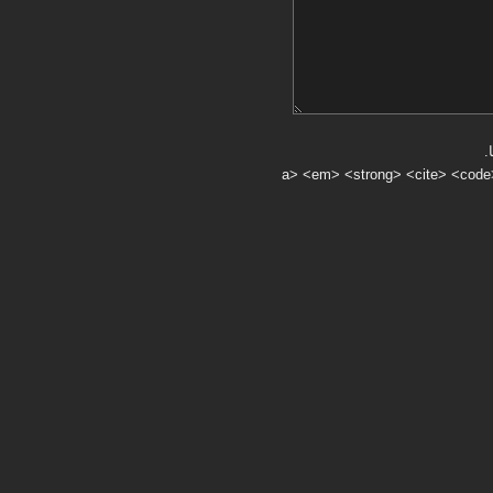
.
a> <em> <strong> <cite> <code> <ul> <ol> <li> <>