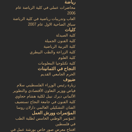
رياضة
محاضرات عملي في كلية الرياضة عام
2006
العاب وتدريبات رياضية في كلية الرياضة
سباق الضاحية الاول عام 2007
كليات
كلية الصيدلة
كلية الفنون الجميلة
كلية التربية الرياضية
كلية الزراعة والطب البيطري
كلية العلوم
كلية تكنلوجيا المعلومات
النجاح في الثمانينات
الحرم الجامعي القديم
ضيوف
زيارة رئيس الوزراء الفلسطيني سلام
فياض ووزير التعاون الأقتصادي والتطوير
الألماني ديرك نيبل لكلية هشام حجاوي
كلية الفنون في جامعة النجاح تستضيف
الفنان التشكيلي العالمي دارلان روسا
المؤتمرات وورش العمل
المؤتمر الوطني الخامس لطلبة الطب
في فلسطين
افتتاح معرض صور خاص بورشة عمل في