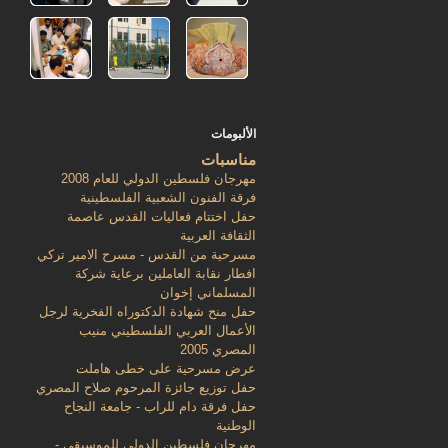
الألبومات
مناسبات
مهرجان فلسطين الدولي للعام 2008
فرقة الفنون الشعبية الفلسطينية
حفل اختتام فعاليات القدس عاصمة
الثقافة العربية
مسرحية من القدس - مسرح الامير تركي
افطار نقابة العاملين برعاية شركة
المسلماني إخوان
حفل منح شهادة الدكتوراه الفخرية لرجل
الأعمال العربي الفلسطيني منيب
المصري 2005
عرض مسرحية على خطى هاملت
حفل توزيع جائزة المرحوم صلاح المصري
حفل فرقة دام للراب - جامعة النجاح
الوطنية
مهرجان فلسطين الدولي للموسيقى -