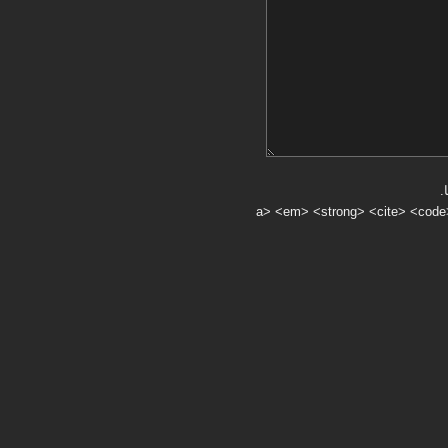
.
a> <em> <strong> <cite> <code> <ul> <ol> <li> <>