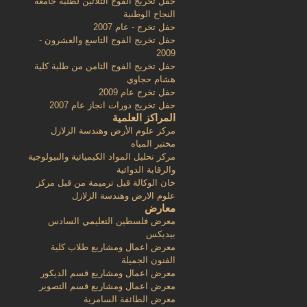
حفل تخريج الفوج الثلاثين لطلبة جامعة
النجاح الوطنية
حفل تخرج - عام 2007
حفل تخريج الفوج التاسع والعشرون -
2009
حفل تخريج الفوج الثامن من طلبة كلية
هشام حجاوي
حفل تخرج عام 2009
حفل تخريج دورات انجاز عام 2007
المراكز العلمية
مركز علوم الأرض وهندسة الزلازل
مختبر المياه
مركز تحليل المواد الكيميائية والبيولوجية
والرقابة الدوائية
خان الوكالة قبل ترميمة من قبل مركز
علوم الارض وهندسة الزلازل
معارض
معرض فلسطين التعليمي السادس
بيديكس
معرض اعمال ومشاريع طلاب كلية
الفنون الجميلة
معرض اعمال ومشاريع قسم الديكور
معرض اعمال ومشاريع قسم التصوير
معرض الطائفة السامرية