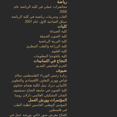
رياضة
محاضرات عملي في كلية الرياضة عام
2006
العاب وتدريبات رياضية في كلية الرياضة
سباق الضاحية الاول عام 2007
كليات
كلية الصيدلة
كلية الفنون الجميلة
كلية التربية الرياضية
كلية الزراعة والطب البيطري
كلية العلوم
كلية تكنلوجيا المعلومات
النجاح في الثمانينات
الحرم الجامعي القديم
ضيوف
زيارة رئيس الوزراء الفلسطيني سلام
فياض ووزير التعاون الأقتصادي والتطوير
الألماني ديرك نيبل لكلية هشام حجاوي
كلية الفنون في جامعة النجاح تستضيف
الفنان التشكيلي العالمي دارلان روسا
المؤتمرات وورش العمل
المؤتمر الوطني الخامس لطلبة الطب
في فلسطين
افتتاح معرض صور خاص بورشة عمل في