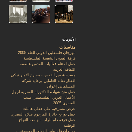
الألبومات
مناسبات
مهرجان فلسطين الدولي للعام 2008
فرقة الفنون الشعبية الفلسطينية
حفل اختتام فعاليات القدس عاصمة
الثقافة العربية
مسرحية من القدس - مسرح الامير تركي
افطار نقابة العاملين برعاية شركة
المسلماني إخوان
حفل منح شهادة الدكتوراه الفخرية لرجل
الأعمال العربي الفلسطيني منيب
المصري 2005
عرض مسرحية على خطى هاملت
حفل توزيع جائزة المرحوم صلاح المصري
حفل فرقة دام للراب - جامعة النجاح
الوطنية
مهرجان فلسطين الدولي للموسيقى -