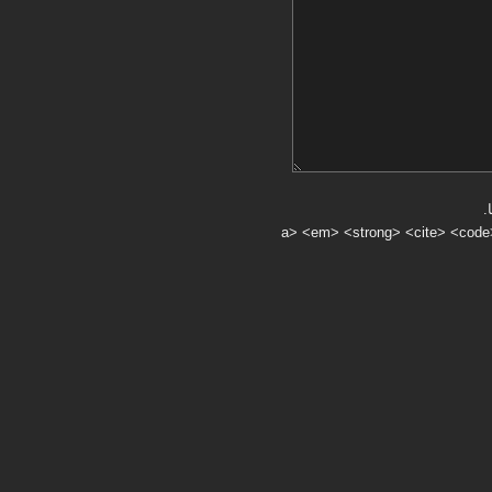
.
a> <em> <strong> <cite> <code> <ul> <ol> <li> <>