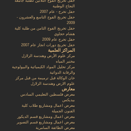
حفل تخريج الفوج الثلاثين لطلبة جامعة
النجاح الوطنية
حفل تخرج - عام 2007
حفل تخريج الفوج التاسع والعشرون -
2009
حفل تخريج الفوج الثامن من طلبة كلية
هشام حجاوي
حفل تخرج عام 2009
حفل تخريج دورات انجاز عام 2007
المراكز العلمية
مركز علوم الأرض وهندسة الزلازل
مختبر المياه
مركز تحليل المواد الكيميائية والبيولوجية
والرقابة الدوائية
خان الوكالة قبل ترميمة من قبل مركز
علوم الارض وهندسة الزلازل
معارض
معرض فلسطين التعليمي السادس
بيديكس
معرض اعمال ومشاريع طلاب كلية
الفنون الجميلة
معرض اعمال ومشاريع قسم الديكور
معرض اعمال ومشاريع قسم التصوير
معرض الطائفة السامرية