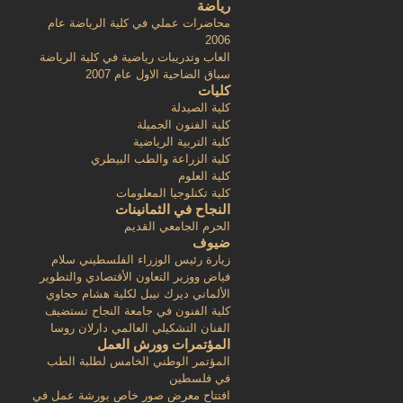
رياضة
محاضرات عملي في كلية الرياضة عام
2006
العاب وتدريبات رياضية في كلية الرياضة
سباق الضاحية الاول عام 2007
كليات
كلية الصيدلة
كلية الفنون الجميلة
كلية التربية الرياضية
كلية الزراعة والطب البيطري
كلية العلوم
كلية تكنلوجيا المعلومات
النجاح في الثمانينات
الحرم الجامعي القديم
ضيوف
زيارة رئيس الوزراء الفلسطيني سلام
فياض ووزير التعاون الأقتصادي والتطوير
الألماني ديرك نيبل لكلية هشام حجاوي
كلية الفنون في جامعة النجاح تستضيف
الفنان التشكيلي العالمي دارلان روسا
المؤتمرات وورش العمل
المؤتمر الوطني الخامس لطلبة الطب
في فلسطين
افتتاح معرض صور خاص بورشة عمل في