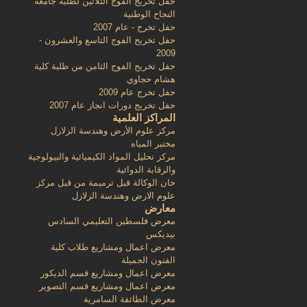
حفل تخريج الفوج الثلاثين لطلبة جامعة
النجاح الوطنية
حفل تخرج - عام 2007
حفل تخريج الفوج التاسع والعشرون -
2009
حفل تخريج الفوج الثامن من طلبة كلية
هشام حجاوي
حفل تخرج عام 2009
حفل تخريج دورات انجاز عام 2007
المراكز العلمية
مركز علوم الأرض وهندسة الزلازل
مختبر المياه
مركز تحليل المواد الكيميائية والبيولوجية
والرقابة الدوائية
خان الوكالة قبل ترميمة من قبل مركز
علوم الارض وهندسة الزلازل
معارض
معرض فلسطين التعليمي السادس
بيديكس
معرض اعمال ومشاريع طلاب كلية
الفنون الجميلة
معرض اعمال ومشاريع قسم الديكور
معرض اعمال ومشاريع قسم التصوير
معرض الطائفة السامرية