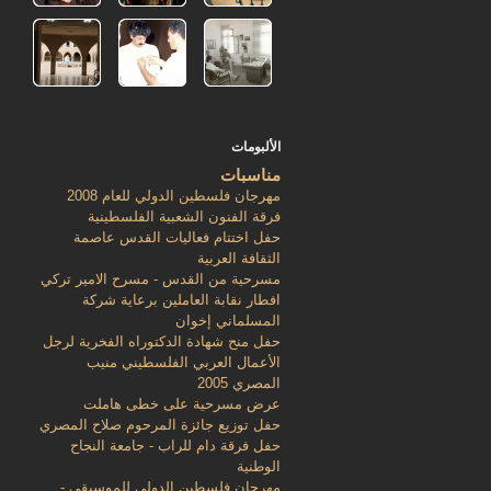
الألبومات
مناسبات
مهرجان فلسطين الدولي للعام 2008
فرقة الفنون الشعبية الفلسطينية
حفل اختتام فعاليات القدس عاصمة
الثقافة العربية
مسرحية من القدس - مسرح الامير تركي
افطار نقابة العاملين برعاية شركة
المسلماني إخوان
حفل منح شهادة الدكتوراه الفخرية لرجل
الأعمال العربي الفلسطيني منيب
المصري 2005
عرض مسرحية على خطى هاملت
حفل توزيع جائزة المرحوم صلاح المصري
حفل فرقة دام للراب - جامعة النجاح
الوطنية
مهرجان فلسطين الدولي للموسيقى -