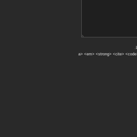
.
a> <em> <strong> <cite> <code> <ul> <ol> <li> <>