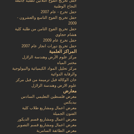
حفل تخريج الفوج الثلاثين لطلبة جامعة
النجاح الوطنية
حفل تخرج - عام 2007
حفل تخريج الفوج التاسع والعشرون -
2009
حفل تخريج الفوج الثامن من طلبة كلية
هشام حجاوي
حفل تخرج عام 2009
حفل تخريج دورات انجاز عام 2007
المراكز العلمية
مركز علوم الأرض وهندسة الزلازل
مختبر المياه
مركز تحليل المواد الكيميائية والبيولوجية
والرقابة الدوائية
خان الوكالة قبل ترميمة من قبل مركز
علوم الارض وهندسة الزلازل
معارض
معرض فلسطين التعليمي السادس
بيديكس
معرض اعمال ومشاريع طلاب كلية
الفنون الجميلة
معرض اعمال ومشاريع قسم الديكور
معرض اعمال ومشاريع قسم التصوير
معرض الطائفة السامرية