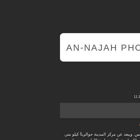
AN-NAJAH PH
تبلغ مساحته حوالي 121 دونماً. ويقع في الجزء الغربي من مدينة نابلس. ويبعد عن مركز المدينة حوالي5 كيلو متر،