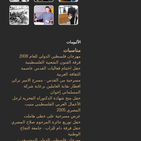
الألبومات
مناسبات
مهرجان فلسطين الدولي للعام 2008
فرقة الفنون الشعبية الفلسطينية
حفل اختتام فعاليات القدس عاصمة
الثقافة العربية
مسرحية من القدس - مسرح الامير تركي
افطار نقابة العاملين برعاية شركة
المسلماني إخوان
حفل منح شهادة الدكتوراه الفخرية لرجل
الأعمال العربي الفلسطيني منيب
المصري 2005
عرض مسرحية على خطى هاملت
حفل توزيع جائزة المرحوم صلاح المصري
حفل فرقة دام للراب - جامعة النجاح
الوطنية
مهرجان فلسطين الدولي للموسيقى -