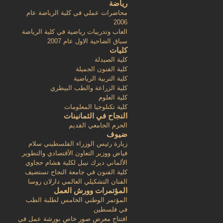
رياضة
محاضرات عملي في كلية الرياضة عام
2006
العاب وتدريبات رياضية في كلية الرياضة
سباق الضاحية الاول عام 2007
كليات
كلية الصيدلة
كلية الفنون الجميلة
كلية التربية الرياضية
كلية الزراعة والطب البيطري
كلية العلوم
كلية تكنلوجيا المعلومات
النجاح في الثمانينات
الحرم الجامعي القديم
ضيوف
زيارة رئيس الوزراء الفلسطيني سلام
فياض ووزير التعاون الأقتصادي والتطوير
الألماني ديرك نيبل لكلية هشام حجاوي
كلية الفنون في جامعة النجاح تستضيف
الفنان التشكيلي العالمي دارلان روسا
المؤتمرات وورش العمل
المؤتمر الوطني الخامس لطلبة الطب
في فلسطين
افتتاح معرض صور خاص بورشة عمل في