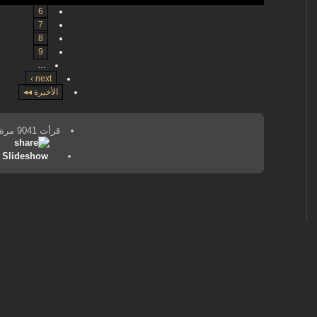
6
7
8
9
…
next ›
الأخيرة ◂◂
قرأت 9041 مرة
Slideshow