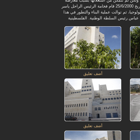
انت الجامعة قامت بشراء قطعة الأرض المذكورة في العام 1979، ولكن لم تتمكن من استغلالها بسبب معارضة
سلطات الاحتلال لخطط الجامعة في التوسع خارج موقعها الأصلي. وبتاريخ 25/6/2000 قام فخامة الرئيس الراحل ياسر
جيا، ثم توالت عملية البناء والتطور في هذا
أضف تعليق
أضف تعليق