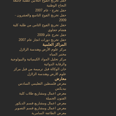
حفل تخريج الفوج الثلاثين لطلبة جامعة
النجاح الوطنية
حفل تخرج - عام 2007
حفل تخريج الفوج التاسع والعشرون -
2009
حفل تخريج الفوج الثامن من طلبة كلية
هشام حجاوي
حفل تخرج عام 2009
حفل تخريج دورات انجاز عام 2007
المراكز العلمية
مركز علوم الأرض وهندسة الزلازل
مختبر المياه
مركز تحليل المواد الكيميائية والبيولوجية
والرقابة الدوائية
خان الوكالة قبل ترميمة من قبل مركز
علوم الارض وهندسة الزلازل
معارض
معرض فلسطين التعليمي السادس
بيديكس
معرض اعمال ومشاريع طلاب كلية
الفنون الجميلة
معرض اعمال ومشاريع قسم الديكور
معرض اعمال ومشاريع قسم التصوير
معرض الطائفة السامرية