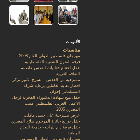
الألبومات
مناسبات
مهرجان فلسطين الدولي للعام 2008
فرقة الفنون الشعبية الفلسطينية
حفل اختتام فعاليات القدس عاصمة
الثقافة العربية
مسرحية من القدس - مسرح الامير تركي
افطار نقابة العاملين برعاية شركة
المسلماني إخوان
حفل منح شهادة الدكتوراه الفخرية لرجل
الأعمال العربي الفلسطيني منيب
المصري 2005
عرض مسرحية على خطى هاملت
حفل توزيع جائزة المرحوم صلاح المصري
حفل فرقة دام للراب - جامعة النجاح
الوطنية
مهرجان فلسطين الدولي للموسيقى -