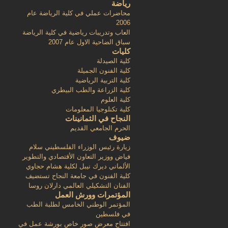
رياضة
محاضرات عملي في كلية الرياضة عام
2006
العاب وتدريبات رياضية في كلية الرياضة
سباق الضاحية الاول عام 2007
كليات
كلية الصيدلة
كلية الفنون الجميلة
كلية التربية الرياضية
كلية الزراعة والطب البيطري
كلية العلوم
كلية تكنلوجيا المعلومات
النجاح في الثمانينات
الحرم الجامعي القديم
ضيوف
زيارة رئيس الوزراء الفلسطيني سلام
فياض ووزير التعاون الأقتصادي والتطوير
الألماني ديرك نيبل لكلية هشام حجاوي
كلية الفنون في جامعة النجاح تستضيف
الفنان التشكيلي العالمي دارلان روسا
المؤتمرات وورش العمل
المؤتمر الوطني الخامس لطلبة الطب
في فلسطين
افتتاح معرض صور خاص بورشة عمل في