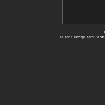
.
a> <em> <strong> <cite> <code> <ul> <ol> <li> <>