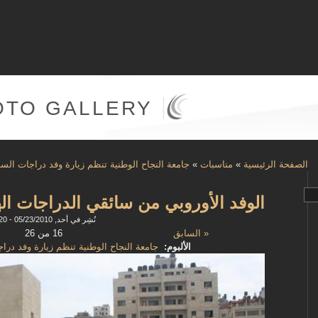
OTO GALLERY
الصفحة الرئيسية
»
مناسبات
»
جامعة النجاح الوطنية تنظم زيارة وفد دراجات السل
الوفد الأوروبي من سائقي الدراجات اله
نُشِر في أحد, 05/23/2010 - 12:20
« السابق
16 من 26
الألبوم:
جامعة النجاح الوطنية تنظم زيارة وفد درا