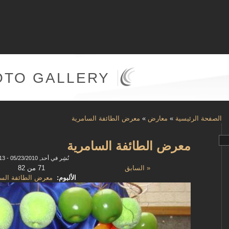
OTO GALLERY
الصفحة الرئيسية
»
معارض
»
معرض الطائفة السامرية
معرض الطائفة السامرية
نُشِر في أحد, 05/23/2010 - 10:13
« السابق
71 من 82
الألبوم:
معرض الطائفة السا