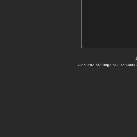
.
a> <em> <strong> <cite> <code> <ul> <ol> <li> <>