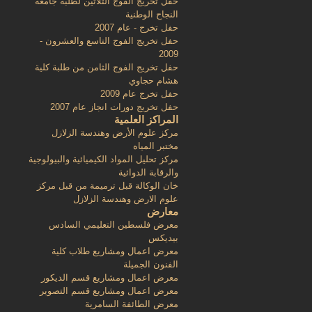
حفل تخريج الفوج الثلاثين لطلبة جامعة
النجاح الوطنية
حفل تخرج - عام 2007
حفل تخريج الفوج التاسع والعشرون -
2009
حفل تخريج الفوج الثامن من طلبة كلية
هشام حجاوي
حفل تخرج عام 2009
حفل تخريج دورات انجاز عام 2007
المراكز العلمية
مركز علوم الأرض وهندسة الزلازل
مختبر المياه
مركز تحليل المواد الكيميائية والبيولوجية
والرقابة الدوائية
خان الوكالة قبل ترميمة من قبل مركز
علوم الارض وهندسة الزلازل
معارض
معرض فلسطين التعليمي السادس
بيديكس
معرض اعمال ومشاريع طلاب كلية
الفنون الجميلة
معرض اعمال ومشاريع قسم الديكور
معرض اعمال ومشاريع قسم التصوير
معرض الطائفة السامرية