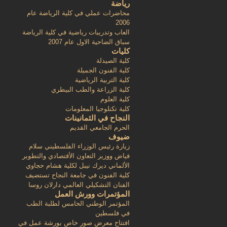
رياضة
محاضرات عملي في كلية الرياضة عام
2006
العاب وتدريبات رياضية في كلية الرياضة
سباق الضاحية الاول عام 2007
كليات
كلية الصيدلة
كلية الفنون الجميلة
كلية التربية الرياضية
كلية الزراعة والطب البيطري
كلية العلوم
كلية تكنلوجيا المعلومات
النجاح في الثمانينات
الحرم الجامعي القديم
ضيوف
زيارة رئيس الوزراء الفلسطيني سلام
فياض ووزير التعاون الأقتصادي والتطوير
الألماني ديرك نيبل لكلية هشام حجاوي
كلية الفنون في جامعة النجاح تستضيف
الفنان التشكيلي العالمي دارلان روسا
المؤتمرات وورش العمل
المؤتمر الوطني الخامس لطلبة الطب
في فلسطين
افتتاح معرض صور خاص بورشة عمل في