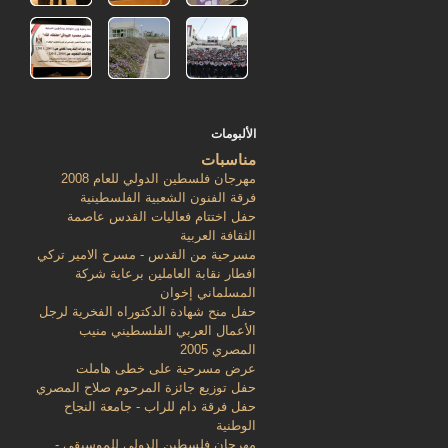
الألبومات
مناسبات
مهرجان فلسطين الدولي للعام 2008
فرقة الفنون الشعبية الفلسطينية
حفل اختتام فعاليات القدس عاصمة
الثقافة العربية
مسرحية من القدس - مسرح الامير تركي
افطار نقابة العاملين برعاية شركة
المسلماني إخوان
حفل منح شهادة الدكتوراه الفخرية لرجل
الأعمال العربي الفلسطيني منيب
المصري 2005
عرض مسرحية على خطى هاملت
حفل توزيع جائزة المرحوم صلاح المصري
حفل فرقة دام للراب - جامعة النجاح
الوطنية
مهرجان فلسطين الدولي للموسيقى -