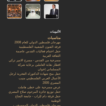
الألبومات
مناسبات
مهرجان فلسطين الدولي للعام 2008
فرقة الفنون الشعبية الفلسطينية
حفل اختتام فعاليات القدس عاصمة
الثقافة العربية
مسرحية من القدس - مسرح الامير تركي
افطار نقابة العاملين برعاية شركة
المسلماني إخوان
حفل منح شهادة الدكتوراه الفخرية لرجل
الأعمال العربي الفلسطيني منيب
المصري 2005
عرض مسرحية على خطى هاملت
حفل توزيع جائزة المرحوم صلاح المصري
حفل فرقة دام للراب - جامعة النجاح
الوطنية
مهرجان فلسطين الدولي للموسيقى -