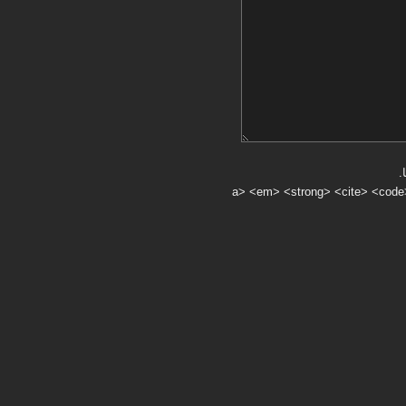
.
a> <em> <strong> <cite> <code> <ul> <ol> <li> <>