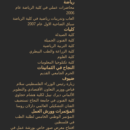
رياضة
محاضرات عملي في كلية الرياضة عام
2006
العاب وتدريبات رياضية في كلية الرياضة
سباق الضاحية الاول عام 2007
كليات
كلية الصيدلة
كلية الفنون الجميلة
كلية التربية الرياضية
كلية الزراعة والطب البيطري
كلية العلوم
كلية تكنلوجيا المعلومات
النجاح في الثمانينات
الحرم الجامعي القديم
ضيوف
زيارة رئيس الوزراء الفلسطيني سلام
فياض ووزير التعاون الأقتصادي والتطوير
الألماني ديرك نيبل لكلية هشام حجاوي
كلية الفنون في جامعة النجاح تستضيف
الفنان التشكيلي العالمي دارلان روسا
المؤتمرات وورش العمل
المؤتمر الوطني الخامس لطلبة الطب
في فلسطين
افتتاح معرض صور خاص بورشة عمل في