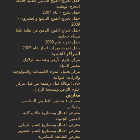
حفل تخريج الفوج الثلاثين لطلبة جامعة
النجاح الوطنية
حفل تخرج - عام 2007
حفل تخريج الفوج التاسع والعشرون -
2009
حفل تخريج الفوج الثامن من طلبة كلية
هشام حجاوي
حفل تخرج عام 2009
حفل تخريج دورات انجاز عام 2007
المراكز العلمية
مركز علوم الأرض وهندسة الزلازل
مختبر المياه
مركز تحليل المواد الكيميائية والبيولوجية
والرقابة الدوائية
خان الوكالة قبل ترميمة من قبل مركز
علوم الارض وهندسة الزلازل
معارض
معرض فلسطين التعليمي السادس
بيديكس
معرض اعمال ومشاريع طلاب كلية
الفنون الجميلة
معرض اعمال ومشاريع قسم الديكور
معرض اعمال ومشاريع قسم التصوير
معرض الطائفة السامرية