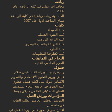
رياضة
محاضرات عملي في كلية الرياضة عام
2006
العاب وتدريبات رياضية في كلية الرياضة
سباق الضاحية الاول عام 2007
كليات
كلية الصيدلة
كلية الفنون الجميلة
كلية التربية الرياضية
كلية الزراعة والطب البيطري
كلية العلوم
كلية تكنلوجيا المعلومات
النجاح في الثمانينات
الحرم الجامعي القديم
ضيوف
زيارة رئيس الوزراء الفلسطيني سلام
فياض ووزير التعاون الأقتصادي والتطوير
الألماني ديرك نيبل لكلية هشام حجاوي
كلية الفنون في جامعة النجاح تستضيف
الفنان التشكيلي العالمي دارلان روسا
المؤتمرات وورش العمل
المؤتمر الوطني الخامس لطلبة الطب
في فلسطين
افتتاح معرض صور خاص بورشة عمل في