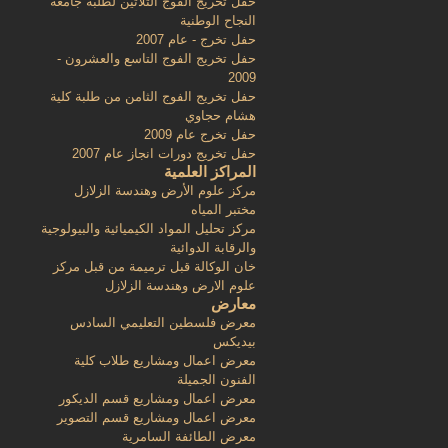
حفل تخريج الفوج الثلاثين لطلبة جامعة
النجاح الوطنية
حفل تخرج - عام 2007
حفل تخريج الفوج التاسع والعشرون -
2009
حفل تخريج الفوج الثامن من طلبة كلية
هشام حجاوي
حفل تخرج عام 2009
حفل تخريج دورات انجاز عام 2007
المراكز العلمية
مركز علوم الأرض وهندسة الزلازل
مختبر المياه
مركز تحليل المواد الكيميائية والبيولوجية
والرقابة الدوائية
خان الوكالة قبل ترميمة من قبل مركز
علوم الارض وهندسة الزلازل
معارض
معرض فلسطين التعليمي السادس
بيديكس
معرض اعمال ومشاريع طلاب كلية
الفنون الجميلة
معرض اعمال ومشاريع قسم الديكور
معرض اعمال ومشاريع قسم التصوير
معرض الطائفة السامرية