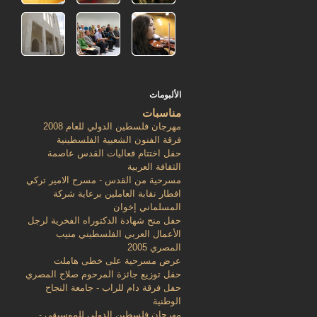
الألبومات
مناسبات
مهرجان فلسطين الدولي للعام 2008
فرقة الفنون الشعبية الفلسطينية
حفل اختتام فعاليات القدس عاصمة
الثقافة العربية
مسرحية من القدس - مسرح الامير تركي
افطار نقابة العاملين برعاية شركة
المسلماني إخوان
حفل منح شهادة الدكتوراه الفخرية لرجل
الأعمال العربي الفلسطيني منيب
المصري 2005
عرض مسرحية على خطى هاملت
حفل توزيع جائزة المرحوم صلاح المصري
حفل فرقة دام للراب - جامعة النجاح
الوطنية
مهرجان فلسطين الدولي للموسيقى -