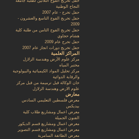
حفل تخريج الفوج الثلاثين لطلبة جامعة
النجاح الوطنية
حفل تخرج - عام 2007
حفل تخريج الفوج التاسع والعشرون -
2009
حفل تخريج الفوج الثامن من طلبة كلية
هشام حجاوي
حفل تخرج عام 2009
حفل تخريج دورات انجاز عام 2007
المراكز العلمية
مركز علوم الأرض وهندسة الزلازل
مختبر المياه
مركز تحليل المواد الكيميائية والبيولوجية
والرقابة الدوائية
خان الوكالة قبل ترميمة من قبل مركز
علوم الارض وهندسة الزلازل
معارض
معرض فلسطين التعليمي السادس
بيديكس
معرض اعمال ومشاريع طلاب كلية
الفنون الجميلة
معرض اعمال ومشاريع قسم الديكور
معرض اعمال ومشاريع قسم التصوير
معرض الطائفة السامرية