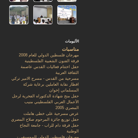
الألبومات
مناسبات
مهرجان فلسطين الدولي للعام 2008
فرقة الفنون الشعبية الفلسطينية
حفل اختتام فعاليات القدس عاصمة
الثقافة العربية
مسرحية من القدس - مسرح الامير تركي
افطار نقابة العاملين برعاية شركة
المسلماني إخوان
حفل منح شهادة الدكتوراه الفخرية لرجل
الأعمال العربي الفلسطيني منيب
المصري 2005
عرض مسرحية على خطى هاملت
حفل توزيع جائزة المرحوم صلاح المصري
حفل فرقة دام للراب - جامعة النجاح
الوطنية
مهرجان فلسطين الدولي للموسيقى -