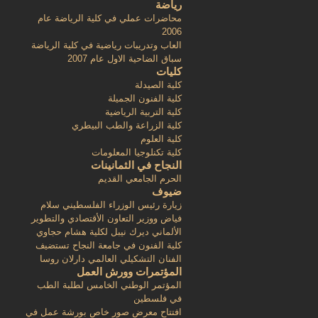
رياضة
محاضرات عملي في كلية الرياضة عام
2006
العاب وتدريبات رياضية في كلية الرياضة
سباق الضاحية الاول عام 2007
كليات
كلية الصيدلة
كلية الفنون الجميلة
كلية التربية الرياضية
كلية الزراعة والطب البيطري
كلية العلوم
كلية تكنلوجيا المعلومات
النجاح في الثمانينات
الحرم الجامعي القديم
ضيوف
زيارة رئيس الوزراء الفلسطيني سلام
فياض ووزير التعاون الأقتصادي والتطوير
الألماني ديرك نيبل لكلية هشام حجاوي
كلية الفنون في جامعة النجاح تستضيف
الفنان التشكيلي العالمي دارلان روسا
المؤتمرات وورش العمل
المؤتمر الوطني الخامس لطلبة الطب
في فلسطين
افتتاح معرض صور خاص بورشة عمل في