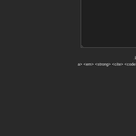
.
a> <em> <strong> <cite> <code> <ul> <ol> <li> <>