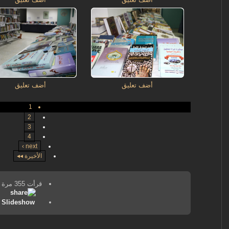
أضف تعليق
أضف تعليق
1
2
3
4
next ›
الأخيرة ◂◂
قرأت 355 مرة
Slideshow