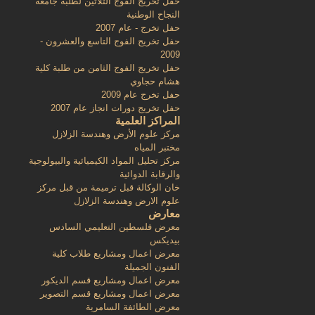
حفل تخريج الفوج الثلاثين لطلبة جامعة
النجاح الوطنية
حفل تخرج - عام 2007
حفل تخريج الفوج التاسع والعشرون -
2009
حفل تخريج الفوج الثامن من طلبة كلية
هشام حجاوي
حفل تخرج عام 2009
حفل تخريج دورات انجاز عام 2007
المراكز العلمية
مركز علوم الأرض وهندسة الزلازل
مختبر المياه
مركز تحليل المواد الكيميائية والبيولوجية
والرقابة الدوائية
خان الوكالة قبل ترميمة من قبل مركز
علوم الارض وهندسة الزلازل
معارض
معرض فلسطين التعليمي السادس
بيديكس
معرض اعمال ومشاريع طلاب كلية
الفنون الجميلة
معرض اعمال ومشاريع قسم الديكور
معرض اعمال ومشاريع قسم التصوير
معرض الطائفة السامرية