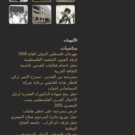
الألبومات
مناسبات
مهرجان فلسطين الدولي للعام 2008
فرقة الفنون الشعبية الفلسطينية
حفل اختتام فعاليات القدس عاصمة
الثقافة العربية
مسرحية من القدس - مسرح الامير تركي
افطار نقابة العاملين برعاية شركة
المسلماني إخوان
حفل منح شهادة الدكتوراه الفخرية لرجل
الأعمال العربي الفلسطيني منيب
المصري 2005
عرض مسرحية على خطى هاملت
حفل توزيع جائزة المرحوم صلاح المصري
حفل فرقة دام للراب - جامعة النجاح
الوطنية
مهرجان فلسطين الدولي للموسيقى -