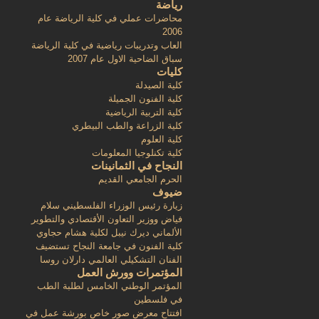
رياضة
محاضرات عملي في كلية الرياضة عام
2006
العاب وتدريبات رياضية في كلية الرياضة
سباق الضاحية الاول عام 2007
كليات
كلية الصيدلة
كلية الفنون الجميلة
كلية التربية الرياضية
كلية الزراعة والطب البيطري
كلية العلوم
كلية تكنلوجيا المعلومات
النجاح في الثمانينات
الحرم الجامعي القديم
ضيوف
زيارة رئيس الوزراء الفلسطيني سلام
فياض ووزير التعاون الأقتصادي والتطوير
الألماني ديرك نيبل لكلية هشام حجاوي
كلية الفنون في جامعة النجاح تستضيف
الفنان التشكيلي العالمي دارلان روسا
المؤتمرات وورش العمل
المؤتمر الوطني الخامس لطلبة الطب
في فلسطين
افتتاح معرض صور خاص بورشة عمل في