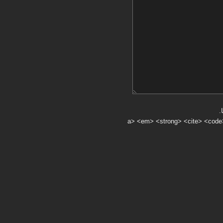
.
a> <em> <strong> <cite> <code> <ul> <ol> <li> <>