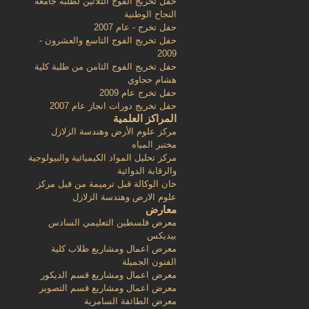
حفل تخريج الفوج الثلاثين لطلبة جامعة
النجاح الوطنية
حفل تخرج - عام 2007
حفل تخريج الفوج التاسع والعشرون -
2009
حفل تخريج الفوج الثامن من طلبة كلية
هشام حجاوي
حفل تخرج عام 2009
حفل تخريج دورات انجاز عام 2007
المراكز العلمية
مركز علوم الأرض وهندسة الزلازل
مختبر المياه
مركز تحليل المواد الكيميائية والبيولوجية
والرقابة الدوائية
خان الوكالة قبل ترميمة من قبل مركز
علوم الارض وهندسة الزلازل
معارض
معرض فلسطين التعليمي السادس
بيديكس
معرض اعمال ومشاريع طلاب كلية
الفنون الجميلة
معرض اعمال ومشاريع قسم الديكور
معرض اعمال ومشاريع قسم التصوير
معرض الطائفة السامرية