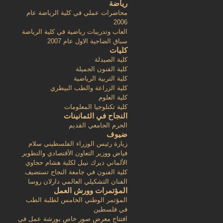
رياضة
محاضرات عملي في كلية الرياضة عام
2006
العاب وتدريبات رياضية في كلية الرياضة
سباق الضاحية الاول عام 2007
كليات
كلية الصيدلة
كلية الفنون الجميلة
كلية التربية الرياضية
كلية الزراعة والطب البيطري
كلية العلوم
كلية تكنلوجيا المعلومات
النجاح في الثمانينات
الحرم الجامعي القديم
ضيوف
زيارة رئيس الوزراء الفلسطيني سلام
فياض ووزير التعاون الأقتصادي والتطوير
الألماني ديرك نيبل لكلية هشام حجاوي
كلية الفنون في جامعة النجاح تستضيف
الفنان التشكيلي العالمي دارلان روسا
المؤتمرات وورش العمل
المؤتمر الوطني الخامس لطلبة الطب
في فلسطين
افتتاح معرض صور خاص بورشة عمل في