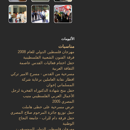
الألبومات
مناسبات
مهرجان فلسطين الدولي للعام 2008
فرقة الفنون الشعبية الفلسطينية
حفل اختتام فعاليات القدس عاصمة
الثقافة العربية
مسرحية من القدس - مسرح الامير تركي
افطار نقابة العاملين برعاية شركة
المسلماني إخوان
حفل منح شهادة الدكتوراه الفخرية لرجل
الأعمال العربي الفلسطيني منيب
المصري 2005
عرض مسرحية على خطى هاملت
حفل توزيع جائزة المرحوم صلاح المصري
حفل فرقة دام للراب - جامعة النجاح
الوطنية
مهرجان فلسطين الدولي للموسيقى -