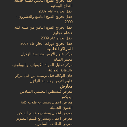
حفل تخريج الفوج الثلاثين لطلبة جامعة
النجاح الوطنية
حفل تخرج - عام 2007
حفل تخريج الفوج التاسع والعشرون -
2009
حفل تخريج الفوج الثامن من طلبة كلية
هشام حجاوي
حفل تخرج عام 2009
حفل تخريج دورات انجاز عام 2007
المراكز العلمية
مركز علوم الأرض وهندسة الزلازل
مختبر المياه
مركز تحليل المواد الكيميائية والبيولوجية
والرقابة الدوائية
خان الوكالة قبل ترميمة من قبل مركز
علوم الارض وهندسة الزلازل
معارض
معرض فلسطين التعليمي السادس
بيديكس
معرض اعمال ومشاريع طلاب كلية
الفنون الجميلة
معرض اعمال ومشاريع قسم الديكور
معرض اعمال ومشاريع قسم التصوير
معرض الطائفة السامرية