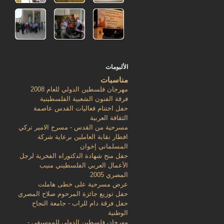
الألبومات
مناسبات
مهرجان فلسطين الدولي للعام 2008
فرقة الفنون الشعبية الفلسطينية
حفل اختتام فعاليات القدس عاصمة
الثقافة العربية
مسرحية من القدس - مسرح الامير تركي
افطار نقابة العاملين برعاية شركة
المسلماني إخوان
حفل منح شهادة الدكتوراه الفخرية لرجل
الأعمال العربي الفلسطيني منيب
المصري 2005
عرض مسرحية على خطى هاملت
حفل توزيع جائزة المرحوم صلاح المصري
حفل فرقة دام للراب - جامعة النجاح
الوطنية
مهرجان فلسطين الدولي للموسيقى -