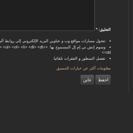
‏التعليق: ‏
*
تتحول مسارات مواقع وب و عناوين البريد الإلكتروني إلى روابط آليا
وسوم إتش.تي.إم.إل المسموح بها: <dl> <dt
<dd>
تفصل السطور و الفقرات تلقائيا.
معلومات أكثر عن خيارات التنسيق