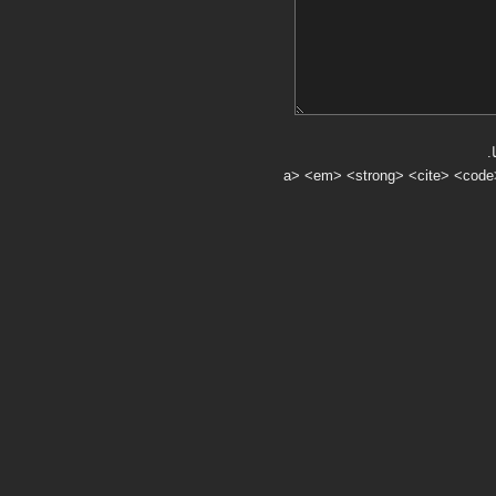
.
a> <em> <strong> <cite> <code> <ul> <ol> <li> <>