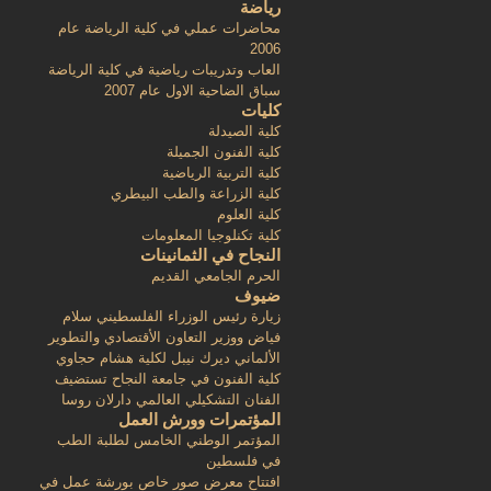
رياضة
محاضرات عملي في كلية الرياضة عام
2006
العاب وتدريبات رياضية في كلية الرياضة
سباق الضاحية الاول عام 2007
كليات
كلية الصيدلة
كلية الفنون الجميلة
كلية التربية الرياضية
كلية الزراعة والطب البيطري
كلية العلوم
كلية تكنلوجيا المعلومات
النجاح في الثمانينات
الحرم الجامعي القديم
ضيوف
زيارة رئيس الوزراء الفلسطيني سلام
فياض ووزير التعاون الأقتصادي والتطوير
الألماني ديرك نيبل لكلية هشام حجاوي
كلية الفنون في جامعة النجاح تستضيف
الفنان التشكيلي العالمي دارلان روسا
المؤتمرات وورش العمل
المؤتمر الوطني الخامس لطلبة الطب
في فلسطين
افتتاح معرض صور خاص بورشة عمل في