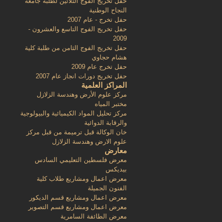
حفل تخريج الفوج الثلاثين لطلبة جامعة
النجاح الوطنية
حفل تخرج - عام 2007
حفل تخريج الفوج التاسع والعشرون -
2009
حفل تخريج الفوج الثامن من طلبة كلية
هشام حجاوي
حفل تخرج عام 2009
حفل تخريج دورات انجاز عام 2007
المراكز العلمية
مركز علوم الأرض وهندسة الزلازل
مختبر المياه
مركز تحليل المواد الكيميائية والبيولوجية
والرقابة الدوائية
خان الوكالة قبل ترميمة من قبل مركز
علوم الارض وهندسة الزلازل
معارض
معرض فلسطين التعليمي السادس
بيديكس
معرض اعمال ومشاريع طلاب كلية
الفنون الجميلة
معرض اعمال ومشاريع قسم الديكور
معرض اعمال ومشاريع قسم التصوير
معرض الطائفة السامرية