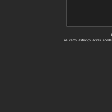
.
a> <em> <strong> <cite> <code> <ul> <ol> <li> <>