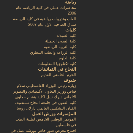
رياضة
محاضرات عملي في كلية الرياضة عام
2006
العاب وتدريبات رياضية في كلية الرياضة
سباق الضاحية الاول عام 2007
كليات
كلية الصيدلة
كلية الفنون الجميلة
كلية التربية الرياضية
كلية الزراعة والطب البيطري
كلية العلوم
كلية تكنلوجيا المعلومات
النجاح في الثمانينات
الحرم الجامعي القديم
ضيوف
زيارة رئيس الوزراء الفلسطيني سلام
فياض ووزير التعاون الأقتصادي والتطوير
الألماني ديرك نيبل لكلية هشام حجاوي
كلية الفنون في جامعة النجاح تستضيف
الفنان التشكيلي العالمي دارلان روسا
المؤتمرات وورش العمل
المؤتمر الوطني الخامس لطلبة الطب
في فلسطين
افتتاح معرض صور خاص بورشة عمل في