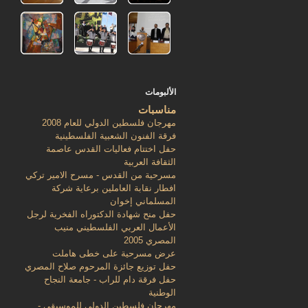
الألبومات
مناسبات
مهرجان فلسطين الدولي للعام 2008
فرقة الفنون الشعبية الفلسطينية
حفل اختتام فعاليات القدس عاصمة
الثقافة العربية
مسرحية من القدس - مسرح الامير تركي
افطار نقابة العاملين برعاية شركة
المسلماني إخوان
حفل منح شهادة الدكتوراه الفخرية لرجل
الأعمال العربي الفلسطيني منيب
المصري 2005
عرض مسرحية على خطى هاملت
حفل توزيع جائزة المرحوم صلاح المصري
حفل فرقة دام للراب - جامعة النجاح
الوطنية
مهرجان فلسطين الدولي للموسيقى -