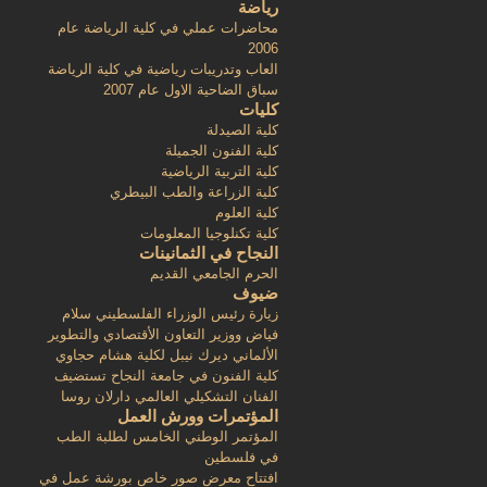
رياضة
محاضرات عملي في كلية الرياضة عام
2006
العاب وتدريبات رياضية في كلية الرياضة
سباق الضاحية الاول عام 2007
كليات
كلية الصيدلة
كلية الفنون الجميلة
كلية التربية الرياضية
كلية الزراعة والطب البيطري
كلية العلوم
كلية تكنلوجيا المعلومات
النجاح في الثمانينات
الحرم الجامعي القديم
ضيوف
زيارة رئيس الوزراء الفلسطيني سلام
فياض ووزير التعاون الأقتصادي والتطوير
الألماني ديرك نيبل لكلية هشام حجاوي
كلية الفنون في جامعة النجاح تستضيف
الفنان التشكيلي العالمي دارلان روسا
المؤتمرات وورش العمل
المؤتمر الوطني الخامس لطلبة الطب
في فلسطين
افتتاح معرض صور خاص بورشة عمل في