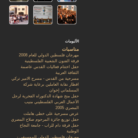
الألبومات
مناسبات
مهرجان فلسطين الدولي للعام 2008
فرقة الفنون الشعبية الفلسطينية
حفل اختتام فعاليات القدس عاصمة
الثقافة العربية
مسرحية من القدس - مسرح الامير تركي
افطار نقابة العاملين برعاية شركة
المسلماني إخوان
حفل منح شهادة الدكتوراه الفخرية لرجل
الأعمال العربي الفلسطيني منيب
المصري 2005
عرض مسرحية على خطى هاملت
حفل توزيع جائزة المرحوم صلاح المصري
حفل فرقة دام للراب - جامعة النجاح
الوطنية
مهرجان فلسطين الدولي للموسيقى -