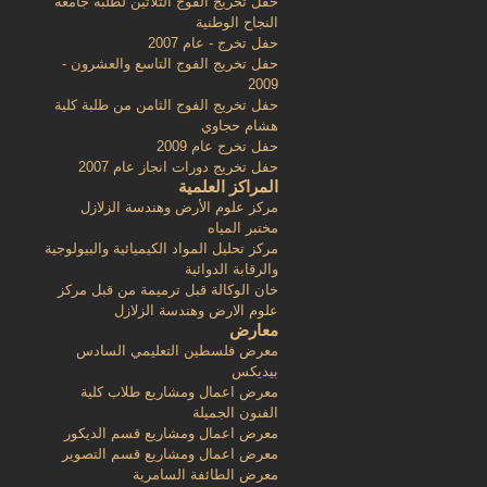
حفل تخريج الفوج الثلاثين لطلبة جامعة
النجاح الوطنية
حفل تخرج - عام 2007
حفل تخريج الفوج التاسع والعشرون -
2009
حفل تخريج الفوج الثامن من طلبة كلية
هشام حجاوي
حفل تخرج عام 2009
حفل تخريج دورات انجاز عام 2007
المراكز العلمية
مركز علوم الأرض وهندسة الزلازل
مختبر المياه
مركز تحليل المواد الكيميائية والبيولوجية
والرقابة الدوائية
خان الوكالة قبل ترميمة من قبل مركز
علوم الارض وهندسة الزلازل
معارض
معرض فلسطين التعليمي السادس
بيديكس
معرض اعمال ومشاريع طلاب كلية
الفنون الجميلة
معرض اعمال ومشاريع قسم الديكور
معرض اعمال ومشاريع قسم التصوير
معرض الطائفة السامرية