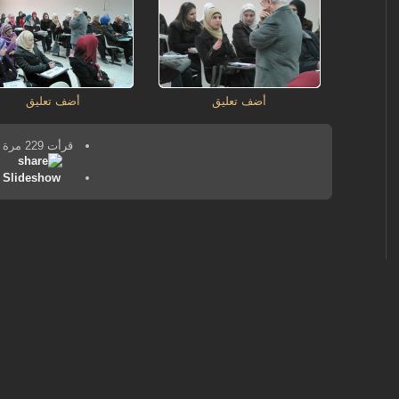
أضف تعليق
أضف تعليق
قرأت 229 مرة
Slideshow