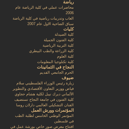
رياضة
محاضرات عملي في كلية الرياضة عام
2006
العاب وتدريبات رياضية في كلية الرياضة
سباق الضاحية الاول عام 2007
كليات
كلية الصيدلة
كلية الفنون الجميلة
كلية التربية الرياضية
كلية الزراعة والطب البيطري
كلية العلوم
كلية تكنلوجيا المعلومات
النجاح في الثمانينات
الحرم الجامعي القديم
ضيوف
زيارة رئيس الوزراء الفلسطيني سلام
فياض ووزير التعاون الأقتصادي والتطوير
الألماني ديرك نيبل لكلية هشام حجاوي
كلية الفنون في جامعة النجاح تستضيف
الفنان التشكيلي العالمي دارلان روسا
المؤتمرات وورش العمل
المؤتمر الوطني الخامس لطلبة الطب
في فلسطين
افتتاح معرض صور خاص بورشة عمل في