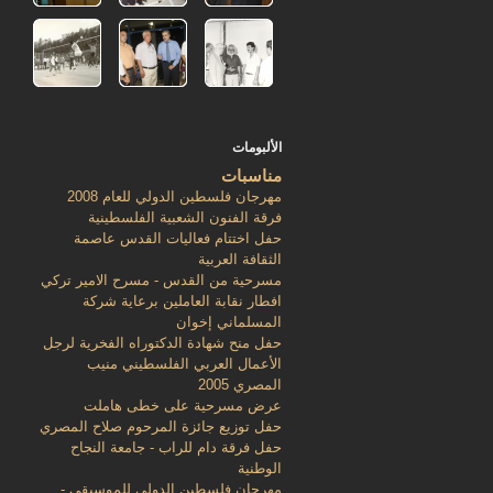
الألبومات
مناسبات
مهرجان فلسطين الدولي للعام 2008
فرقة الفنون الشعبية الفلسطينية
حفل اختتام فعاليات القدس عاصمة
الثقافة العربية
مسرحية من القدس - مسرح الامير تركي
افطار نقابة العاملين برعاية شركة
المسلماني إخوان
حفل منح شهادة الدكتوراه الفخرية لرجل
الأعمال العربي الفلسطيني منيب
المصري 2005
عرض مسرحية على خطى هاملت
حفل توزيع جائزة المرحوم صلاح المصري
حفل فرقة دام للراب - جامعة النجاح
الوطنية
مهرجان فلسطين الدولي للموسيقى -