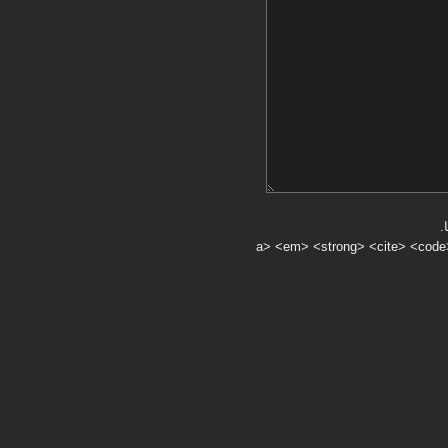
.
a> <em> <strong> <cite> <code> <ul> <ol> <li> <>