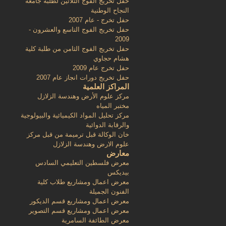
حفل تخريج الفوج الثلاثين لطلبة جامعة
النجاح الوطنية
حفل تخرج - عام 2007
حفل تخريج الفوج التاسع والعشرون -
2009
حفل تخريج الفوج الثامن من طلبة كلية
هشام حجاوي
حفل تخرج عام 2009
حفل تخريج دورات انجاز عام 2007
المراكز العلمية
مركز علوم الأرض وهندسة الزلازل
مختبر المياه
مركز تحليل المواد الكيميائية والبيولوجية
والرقابة الدوائية
خان الوكالة قبل ترميمة من قبل مركز
علوم الارض وهندسة الزلازل
معارض
معرض فلسطين التعليمي السادس
بيديكس
معرض اعمال ومشاريع طلاب كلية
الفنون الجميلة
معرض اعمال ومشاريع قسم الديكور
معرض اعمال ومشاريع قسم التصوير
معرض الطائفة السامرية