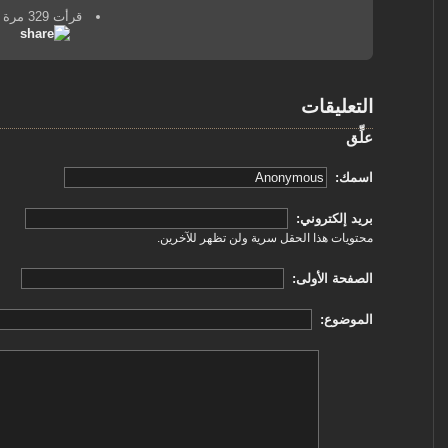
قرأت 329 مرة
التعليقات
علِّق
‏اسمك: ‏
‏بريد إلكتروني: ‏
محتويات هذا الحقل سرية ولن تظهر للآخرين.
‏الصفحة الأولى: ‏
‏الموضوع: ‏