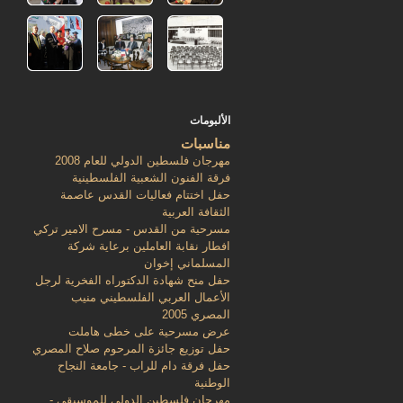
الألبومات
مناسبات
مهرجان فلسطين الدولي للعام 2008
فرقة الفنون الشعبية الفلسطينية
حفل اختتام فعاليات القدس عاصمة
الثقافة العربية
مسرحية من القدس - مسرح الامير تركي
افطار نقابة العاملين برعاية شركة
المسلماني إخوان
حفل منح شهادة الدكتوراه الفخرية لرجل
الأعمال العربي الفلسطيني منيب
المصري 2005
عرض مسرحية على خطى هاملت
حفل توزيع جائزة المرحوم صلاح المصري
حفل فرقة دام للراب - جامعة النجاح
الوطنية
مهرجان فلسطين الدولي للموسيقى -