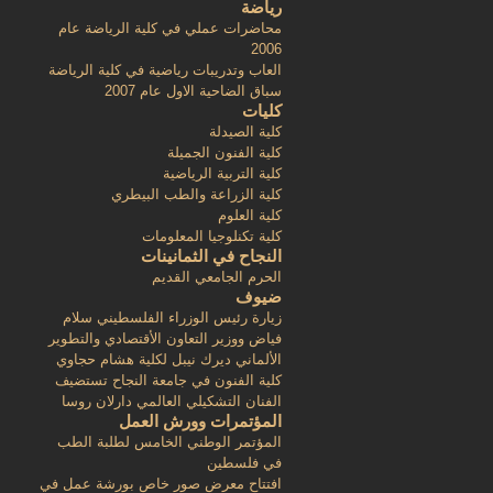
رياضة
محاضرات عملي في كلية الرياضة عام
2006
العاب وتدريبات رياضية في كلية الرياضة
سباق الضاحية الاول عام 2007
كليات
كلية الصيدلة
كلية الفنون الجميلة
كلية التربية الرياضية
كلية الزراعة والطب البيطري
كلية العلوم
كلية تكنلوجيا المعلومات
النجاح في الثمانينات
الحرم الجامعي القديم
ضيوف
زيارة رئيس الوزراء الفلسطيني سلام
فياض ووزير التعاون الأقتصادي والتطوير
الألماني ديرك نيبل لكلية هشام حجاوي
كلية الفنون في جامعة النجاح تستضيف
الفنان التشكيلي العالمي دارلان روسا
المؤتمرات وورش العمل
المؤتمر الوطني الخامس لطلبة الطب
في فلسطين
افتتاح معرض صور خاص بورشة عمل في