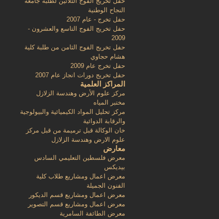
حفل تخريج الفوج الثلاثين لطلبة جامعة
النجاح الوطنية
حفل تخرج - عام 2007
حفل تخريج الفوج التاسع والعشرون -
2009
حفل تخريج الفوج الثامن من طلبة كلية
هشام حجاوي
حفل تخرج عام 2009
حفل تخريج دورات انجاز عام 2007
المراكز العلمية
مركز علوم الأرض وهندسة الزلازل
مختبر المياه
مركز تحليل المواد الكيميائية والبيولوجية
والرقابة الدوائية
خان الوكالة قبل ترميمة من قبل مركز
علوم الارض وهندسة الزلازل
معارض
معرض فلسطين التعليمي السادس
بيديكس
معرض اعمال ومشاريع طلاب كلية
الفنون الجميلة
معرض اعمال ومشاريع قسم الديكور
معرض اعمال ومشاريع قسم التصوير
معرض الطائفة السامرية