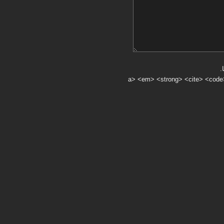
.
a> <em> <strong> <cite> <code> <ul> <ol> <li> <>