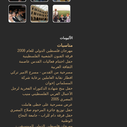
الألبومات
مناسبات
مهرجان فلسطين الدولي للعام 2008
فرقة الفنون الشعبية الفلسطينية
حفل اختتام فعاليات القدس عاصمة
الثقافة العربية
مسرحية من القدس - مسرح الامير تركي
افطار نقابة العاملين برعاية شركة
المسلماني إخوان
حفل منح شهادة الدكتوراه الفخرية لرجل
الأعمال العربي الفلسطيني منيب
المصري 2005
عرض مسرحية على خطى هاملت
حفل توزيع جائزة المرحوم صلاح المصري
حفل فرقة دام للراب - جامعة النجاح
الوطنية
مهرجان فلسطين الدولي للموسيقى -