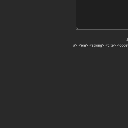
.
a> <em> <strong> <cite> <code> <ul> <ol> <li> <>