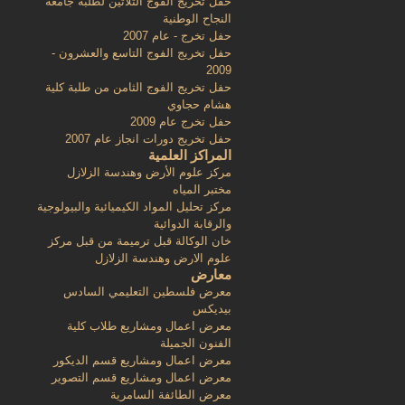
حفل تخريج الفوج الثلاثين لطلبة جامعة
النجاح الوطنية
حفل تخرج - عام 2007
حفل تخريج الفوج التاسع والعشرون -
2009
حفل تخريج الفوج الثامن من طلبة كلية
هشام حجاوي
حفل تخرج عام 2009
حفل تخريج دورات انجاز عام 2007
المراكز العلمية
مركز علوم الأرض وهندسة الزلازل
مختبر المياه
مركز تحليل المواد الكيميائية والبيولوجية
والرقابة الدوائية
خان الوكالة قبل ترميمة من قبل مركز
علوم الارض وهندسة الزلازل
معارض
معرض فلسطين التعليمي السادس
بيديكس
معرض اعمال ومشاريع طلاب كلية
الفنون الجميلة
معرض اعمال ومشاريع قسم الديكور
معرض اعمال ومشاريع قسم التصوير
معرض الطائفة السامرية