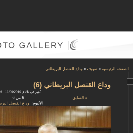
OTO GALLERY
الصفحة الرئيسية
»
ضيوف
»
وداع القنصل البريطاني
وداع القنصل البريطاني (6)
نُشِر في ثلاثاء, 11/09/2010 - 15:56
« السابق
6 من 6
الألبوم:
وداع القنصل البري