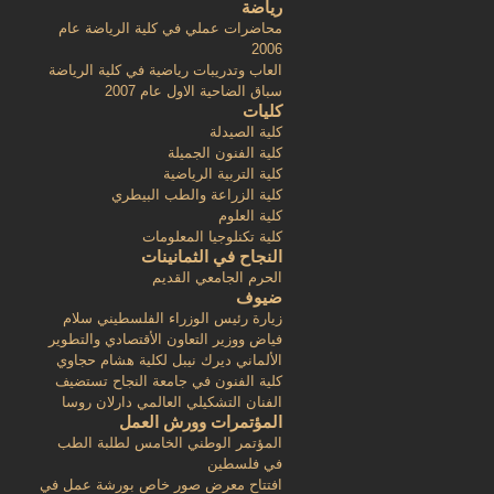
رياضة
محاضرات عملي في كلية الرياضة عام
2006
العاب وتدريبات رياضية في كلية الرياضة
سباق الضاحية الاول عام 2007
كليات
كلية الصيدلة
كلية الفنون الجميلة
كلية التربية الرياضية
كلية الزراعة والطب البيطري
كلية العلوم
كلية تكنلوجيا المعلومات
النجاح في الثمانينات
الحرم الجامعي القديم
ضيوف
زيارة رئيس الوزراء الفلسطيني سلام
فياض ووزير التعاون الأقتصادي والتطوير
الألماني ديرك نيبل لكلية هشام حجاوي
كلية الفنون في جامعة النجاح تستضيف
الفنان التشكيلي العالمي دارلان روسا
المؤتمرات وورش العمل
المؤتمر الوطني الخامس لطلبة الطب
في فلسطين
افتتاح معرض صور خاص بورشة عمل في