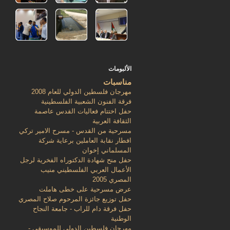
الألبومات
مناسبات
مهرجان فلسطين الدولي للعام 2008
فرقة الفنون الشعبية الفلسطينية
حفل اختتام فعاليات القدس عاصمة
الثقافة العربية
مسرحية من القدس - مسرح الامير تركي
افطار نقابة العاملين برعاية شركة
المسلماني إخوان
حفل منح شهادة الدكتوراه الفخرية لرجل
الأعمال العربي الفلسطيني منيب
المصري 2005
عرض مسرحية على خطى هاملت
حفل توزيع جائزة المرحوم صلاح المصري
حفل فرقة دام للراب - جامعة النجاح
الوطنية
مهرجان فلسطين الدولي للموسيقى -