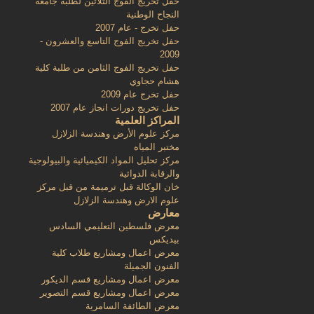
حفل تخريج الفوج الثلاثين لطلبة جامعة
النجاح الوطنية
حفل تخرج - عام 2007
حفل تخريج الفوج التاسع والعشرون -
2009
حفل تخريج الفوج الثامن من طلبة كلية
هشام حجاوي
حفل تخرج عام 2009
حفل تخريج دورات انجاز عام 2007
المراكز العلمية
مركز علوم الأرض وهندسة الزلازل
مختبر المياه
مركز تحليل المواد الكيميائية والبيولوجية
والرقابة الدوائية
خان الوكالة قبل ترميمة من قبل مركز
علوم الارض وهندسة الزلازل
معارض
معرض فلسطين التعليمي السادس
بيديكس
معرض اعمال ومشاريع طلاب كلية
الفنون الجميلة
معرض اعمال ومشاريع قسم الديكور
معرض اعمال ومشاريع قسم التصوير
معرض الطائفة السامرية