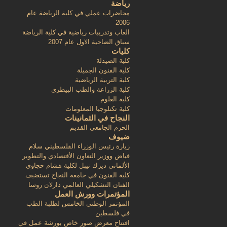
رياضة
محاضرات عملي في كلية الرياضة عام
2006
العاب وتدريبات رياضية في كلية الرياضة
سباق الضاحية الاول عام 2007
كليات
كلية الصيدلة
كلية الفنون الجميلة
كلية التربية الرياضية
كلية الزراعة والطب البيطري
كلية العلوم
كلية تكنلوجيا المعلومات
النجاح في الثمانينات
الحرم الجامعي القديم
ضيوف
زيارة رئيس الوزراء الفلسطيني سلام
فياض ووزير التعاون الأقتصادي والتطوير
الألماني ديرك نيبل لكلية هشام حجاوي
كلية الفنون في جامعة النجاح تستضيف
الفنان التشكيلي العالمي دارلان روسا
المؤتمرات وورش العمل
المؤتمر الوطني الخامس لطلبة الطب
في فلسطين
افتتاح معرض صور خاص بورشة عمل في