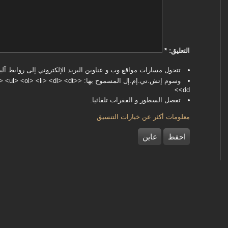
‏التعليق: ‏
*
تتحول مسارات مواقع وب و عناوين البريد الإلكتروني إلى روابط آليا
وسوم إتش.تي.إم.إل المسموح بها: <dl> <dt
<dd>
تفصل السطور و الفقرات تلقائيا.
معلومات أكثر عن خيارات التنسيق