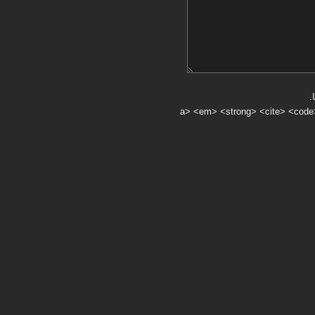
.
a> <em> <strong> <cite> <code> <ul> <ol> <li> <>