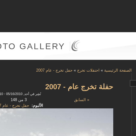
OTO GALLERY
الصفحة الرئيسية
»
احتفلات تخرج
»
حفل تخرج - عام 2007
حفلة تخرج عام - 2007
نُشِر في أحد, 05/16/2010 - 09:10
« السابق
3 من 148
الألبوم:
حفل تخرج - عام 2007