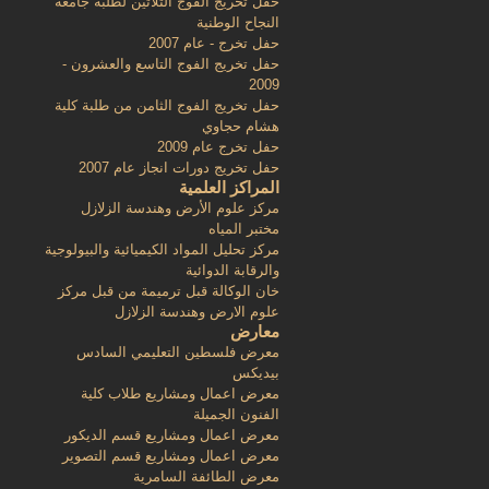
حفل تخريج الفوج الثلاثين لطلبة جامعة
النجاح الوطنية
حفل تخرج - عام 2007
حفل تخريج الفوج التاسع والعشرون -
2009
حفل تخريج الفوج الثامن من طلبة كلية
هشام حجاوي
حفل تخرج عام 2009
حفل تخريج دورات انجاز عام 2007
المراكز العلمية
مركز علوم الأرض وهندسة الزلازل
مختبر المياه
مركز تحليل المواد الكيميائية والبيولوجية
والرقابة الدوائية
خان الوكالة قبل ترميمة من قبل مركز
علوم الارض وهندسة الزلازل
معارض
معرض فلسطين التعليمي السادس
بيديكس
معرض اعمال ومشاريع طلاب كلية
الفنون الجميلة
معرض اعمال ومشاريع قسم الديكور
معرض اعمال ومشاريع قسم التصوير
معرض الطائفة السامرية