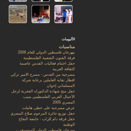
الألبومات
مناسبات
مهرجان فلسطين الدولي للعام 2008
فرقة الفنون الشعبية الفلسطينية
حفل اختتام فعاليات القدس عاصمة
الثقافة العربية
مسرحية من القدس - مسرح الامير تركي
افطار نقابة العاملين برعاية شركة
المسلماني إخوان
حفل منح شهادة الدكتوراه الفخرية لرجل
الأعمال العربي الفلسطيني منيب
المصري 2005
عرض مسرحية على خطى هاملت
حفل توزيع جائزة المرحوم صلاح المصري
حفل فرقة دام للراب - جامعة النجاح
الوطنية
مهرجان فلسطين الدولي للموسيقى -