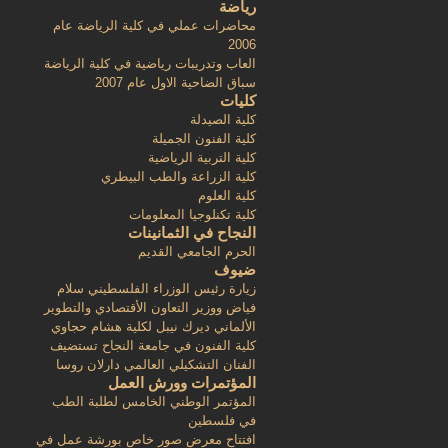
رياضة
محاضرات عملي في كلية الرياضة عام
2006
العاب وتدريبات رياضية في كلية الرياضة
سباق الضاحية الاول عام 2007
كليات
كلية الصيدلة
كلية الفنون الجميلة
كلية التربية الرياضية
كلية الزراعة والطب البيطري
كلية العلوم
كلية تكنلوجيا المعلومات
النجاح في الثمانينات
الحرم الجامعي القديم
ضيوف
زيارة رئيس الوزراء الفلسطيني سلام
فياض ووزير التعاون الأقتصادي والتطوير
الألماني ديرك نيبل لكلية هشام حجاوي
كلية الفنون في جامعة النجاح تستضيف
الفنان التشكيلي العالمي دارلان روسا
المؤتمرات وورش العمل
المؤتمر الوطني الخامس لطلبة الطب
في فلسطين
افتتاح معرض صور خاص بورشة عمل في