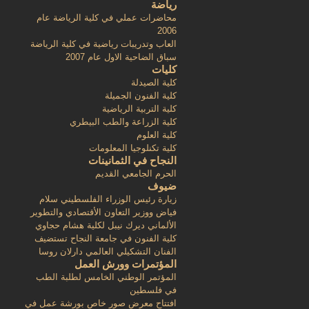
رياضة
محاضرات عملي في كلية الرياضة عام
2006
العاب وتدريبات رياضية في كلية الرياضة
سباق الضاحية الاول عام 2007
كليات
كلية الصيدلة
كلية الفنون الجميلة
كلية التربية الرياضية
كلية الزراعة والطب البيطري
كلية العلوم
كلية تكنلوجيا المعلومات
النجاح في الثمانينات
الحرم الجامعي القديم
ضيوف
زيارة رئيس الوزراء الفلسطيني سلام
فياض ووزير التعاون الأقتصادي والتطوير
الألماني ديرك نيبل لكلية هشام حجاوي
كلية الفنون في جامعة النجاح تستضيف
الفنان التشكيلي العالمي دارلان روسا
المؤتمرات وورش العمل
المؤتمر الوطني الخامس لطلبة الطب
في فلسطين
افتتاح معرض صور خاص بورشة عمل في