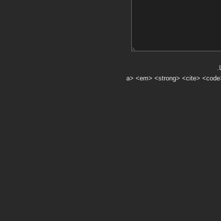
.
a> <em> <strong> <cite> <code> <ul> <ol> <li> <>