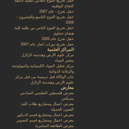
حفل تخريج الفوج الثلاثين لطلبة جامعة
النجاح الوطنية
حفل تخرج - عام 2007
حفل تخريج الفوج التاسع والعشرون -
2009
حفل تخريج الفوج الثامن من طلبة كلية
هشام حجاوي
حفل تخرج عام 2009
حفل تخريج دورات انجاز عام 2007
المراكز العلمية
مركز علوم الأرض وهندسة الزلازل
مختبر المياه
مركز تحليل المواد الكيميائية والبيولوجية
والرقابة الدوائية
خان الوكالة قبل ترميمة من قبل مركز
علوم الارض وهندسة الزلازل
معارض
معرض فلسطين التعليمي السادس
بيديكس
معرض اعمال ومشاريع طلاب كلية
الفنون الجميلة
معرض اعمال ومشاريع قسم الديكور
معرض اعمال ومشاريع قسم التصوير
معرض الطائفة السامرية