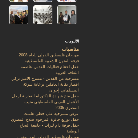
الألبومات
مناسبات
مهرجان فلسطين الدولي للعام 2008
فرقة الفنون الشعبية الفلسطينية
حفل اختتام فعاليات القدس عاصمة
الثقافة العربية
مسرحية من القدس - مسرح الامير تركي
افطار نقابة العاملين برعاية شركة
المسلماني إخوان
حفل منح شهادة الدكتوراه الفخرية لرجل
الأعمال العربي الفلسطيني منيب
المصري 2005
عرض مسرحية على خطى هاملت
حفل توزيع جائزة المرحوم صلاح المصري
حفل فرقة دام للراب - جامعة النجاح
الوطنية
مهرجان فلسطين الدولي للموسيقى -