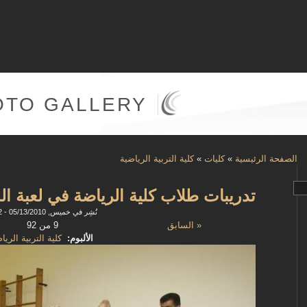
OTO GALLERY
الصفحة الرئيسية
»
كليات
»
كلية التربية الرياضية
تدريبات طلاب كلية الرياضة في لعبة ال
نُشِر في خميس, 05/13/2010 - 15:42
« السابق
9 من 92
الألبوم:
كلية التربية الريا