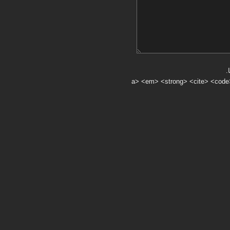
.
a> <em> <strong> <cite> <code> <ul> <ol> <li> <>