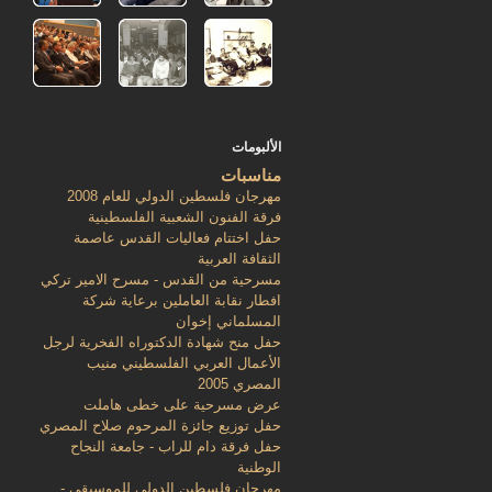
الألبومات
مناسبات
مهرجان فلسطين الدولي للعام 2008
فرقة الفنون الشعبية الفلسطينية
حفل اختتام فعاليات القدس عاصمة
الثقافة العربية
مسرحية من القدس - مسرح الامير تركي
افطار نقابة العاملين برعاية شركة
المسلماني إخوان
حفل منح شهادة الدكتوراه الفخرية لرجل
الأعمال العربي الفلسطيني منيب
المصري 2005
عرض مسرحية على خطى هاملت
حفل توزيع جائزة المرحوم صلاح المصري
حفل فرقة دام للراب - جامعة النجاح
الوطنية
مهرجان فلسطين الدولي للموسيقى -