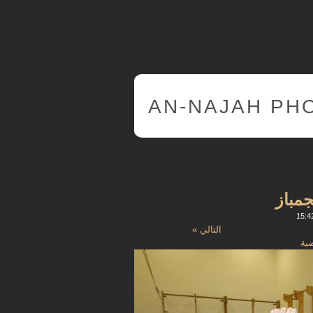
AN-NAJAH PH
جمباز
التالي »
ضية