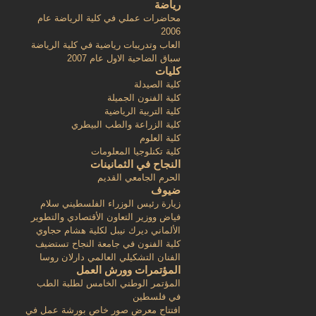
رياضة
محاضرات عملي في كلية الرياضة عام
2006
العاب وتدريبات رياضية في كلية الرياضة
سباق الضاحية الاول عام 2007
كليات
كلية الصيدلة
كلية الفنون الجميلة
كلية التربية الرياضية
كلية الزراعة والطب البيطري
كلية العلوم
كلية تكنلوجيا المعلومات
النجاح في الثمانينات
الحرم الجامعي القديم
ضيوف
زيارة رئيس الوزراء الفلسطيني سلام
فياض ووزير التعاون الأقتصادي والتطوير
الألماني ديرك نيبل لكلية هشام حجاوي
كلية الفنون في جامعة النجاح تستضيف
الفنان التشكيلي العالمي دارلان روسا
المؤتمرات وورش العمل
المؤتمر الوطني الخامس لطلبة الطب
في فلسطين
افتتاح معرض صور خاص بورشة عمل في