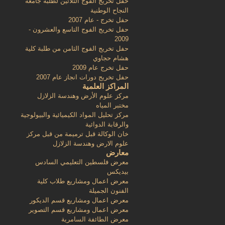
حفل تخريج الفوج الثلاثين لطلبة جامعة
النجاح الوطنية
حفل تخرج - عام 2007
حفل تخريج الفوج التاسع والعشرون -
2009
حفل تخريج الفوج الثامن من طلبة كلية
هشام حجاوي
حفل تخرج عام 2009
حفل تخريج دورات انجاز عام 2007
المراكز العلمية
مركز علوم الأرض وهندسة الزلازل
مختبر المياه
مركز تحليل المواد الكيميائية والبيولوجية
والرقابة الدوائية
خان الوكالة قبل ترميمة من قبل مركز
علوم الارض وهندسة الزلازل
معارض
معرض فلسطين التعليمي السادس
بيديكس
معرض اعمال ومشاريع طلاب كلية
الفنون الجميلة
معرض اعمال ومشاريع قسم الديكور
معرض اعمال ومشاريع قسم التصوير
معرض الطائفة السامرية