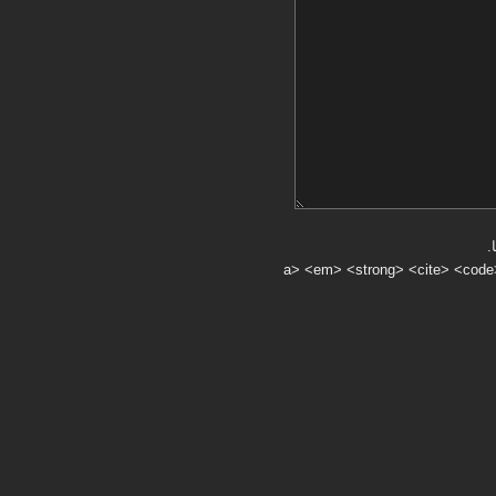
.
a> <em> <strong> <cite> <code> <ul> <ol> <li> <>