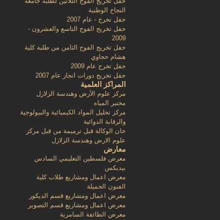
حفل تخريج الفوج الثلاثين لطلبة جامعة
النجاح الوطنية
حفل تخرج - عام 2007
حفل تخريج الفوج التاسع والعشرون -
2009
حفل تخريج الفوج الثامن من طلبة كلية
هشام حجاوي
حفل تخرج عام 2009
حفل تخريج دورات انجاز عام 2007
المراكز العلمية
مركز علوم الأرض وهندسة الزلازل
مختبر المياه
مركز تحليل المواد الكيميائية والبيولوجية
والرقابة الدوائية
خان الوكالة قبل ترميمة من قبل مركز
علوم الارض وهندسة الزلازل
معارض
معرض فلسطين التعليمي السادس
بيديكس
معرض اعمال ومشاريع طلاب كلية
الفنون الجميلة
معرض اعمال ومشاريع قسم الديكور
معرض اعمال ومشاريع قسم التصوير
معرض الطائفة السامرية