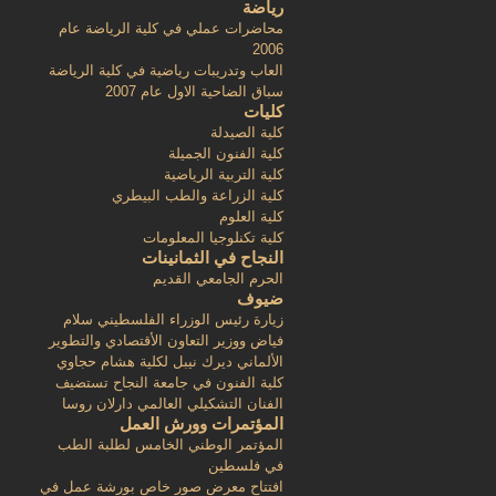
رياضة
محاضرات عملي في كلية الرياضة عام
2006
العاب وتدريبات رياضية في كلية الرياضة
سباق الضاحية الاول عام 2007
كليات
كلية الصيدلة
كلية الفنون الجميلة
كلية التربية الرياضية
كلية الزراعة والطب البيطري
كلية العلوم
كلية تكنلوجيا المعلومات
النجاح في الثمانينات
الحرم الجامعي القديم
ضيوف
زيارة رئيس الوزراء الفلسطيني سلام
فياض ووزير التعاون الأقتصادي والتطوير
الألماني ديرك نيبل لكلية هشام حجاوي
كلية الفنون في جامعة النجاح تستضيف
الفنان التشكيلي العالمي دارلان روسا
المؤتمرات وورش العمل
المؤتمر الوطني الخامس لطلبة الطب
في فلسطين
افتتاح معرض صور خاص بورشة عمل في