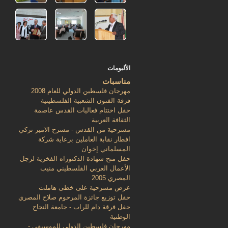
الألبومات
مناسبات
مهرجان فلسطين الدولي للعام 2008
فرقة الفنون الشعبية الفلسطينية
حفل اختتام فعاليات القدس عاصمة
الثقافة العربية
مسرحية من القدس - مسرح الامير تركي
افطار نقابة العاملين برعاية شركة
المسلماني إخوان
حفل منح شهادة الدكتوراه الفخرية لرجل
الأعمال العربي الفلسطيني منيب
المصري 2005
عرض مسرحية على خطى هاملت
حفل توزيع جائزة المرحوم صلاح المصري
حفل فرقة دام للراب - جامعة النجاح
الوطنية
مهرجان فلسطين الدولي للموسيقى -