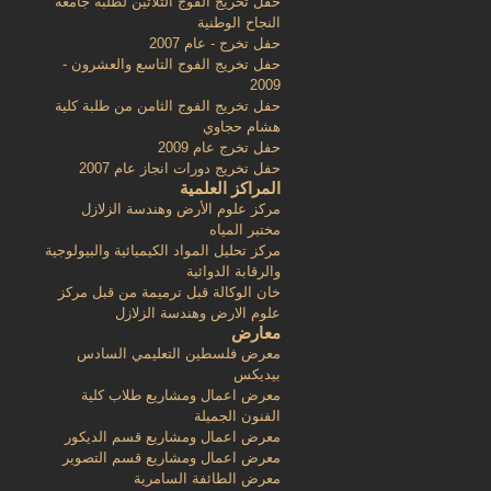
حفل تخريج الفوج الثلاثين لطلبة جامعة
النجاح الوطنية
حفل تخرج - عام 2007
حفل تخريج الفوج التاسع والعشرون -
2009
حفل تخريج الفوج الثامن من طلبة كلية
هشام حجاوي
حفل تخرج عام 2009
حفل تخريج دورات انجاز عام 2007
المراكز العلمية
مركز علوم الأرض وهندسة الزلازل
مختبر المياه
مركز تحليل المواد الكيميائية والبيولوجية
والرقابة الدوائية
خان الوكالة قبل ترميمة من قبل مركز
علوم الارض وهندسة الزلازل
معارض
معرض فلسطين التعليمي السادس
بيديكس
معرض اعمال ومشاريع طلاب كلية
الفنون الجميلة
معرض اعمال ومشاريع قسم الديكور
معرض اعمال ومشاريع قسم التصوير
معرض الطائفة السامرية