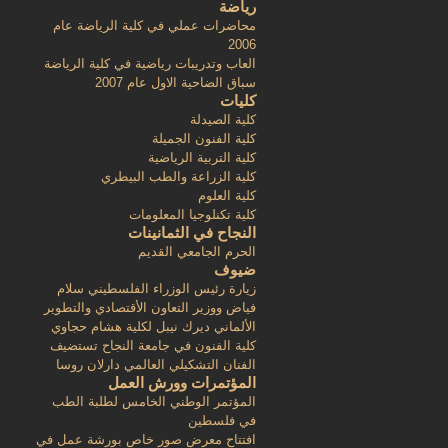
رياضة
محاضرات عملي في كلية الرياضة عام
2006
العاب وتدريبات رياضية في كلية الرياضة
سباق الضاحية الاول عام 2007
كليات
كلية الصيدلة
كلية الفنون الجميلة
كلية التربية الرياضية
كلية الزراعة والطب البيطري
كلية العلوم
كلية تكنلوجيا المعلومات
النجاح في الثمانينات
الحرم الجامعي القديم
ضيوف
زيارة رئيس الوزراء الفلسطيني سلام
فياض ووزير التعاون الأقتصادي والتطوير
الألماني ديرك نيبل لكلية هشام حجاوي
كلية الفنون في جامعة النجاح تستضيف
الفنان التشكيلي العالمي دارلان روسا
المؤتمرات وورش العمل
المؤتمر الوطني الخامس لطلبة الطب
في فلسطين
افتتاح معرض صور خاص بورشة عمل في