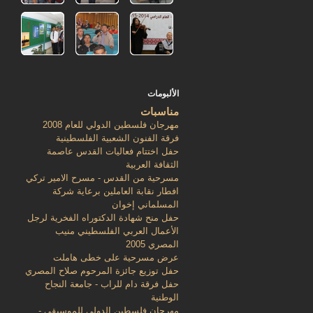
الألبومات
مناسبات
مهرجان فلسطين الدولي للعام 2008
فرقة الفنون الشعبية الفلسطينية
حفل اختتام فعاليات القدس عاصمة
الثقافة العربية
مسرحية من القدس - مسرح الامير تركي
افطار نقابة العاملين برعاية شركة
المسلماني إخوان
حفل منح شهادة الدكتوراه الفخرية لرجل
الأعمال العربي الفلسطيني منيب
المصري 2005
عرض مسرحية على خطى هاملت
حفل توزيع جائزة المرحوم صلاح المصري
حفل فرقة دام للراب - جامعة النجاح
الوطنية
مهرجان فلسطين الدولي للموسيقى -