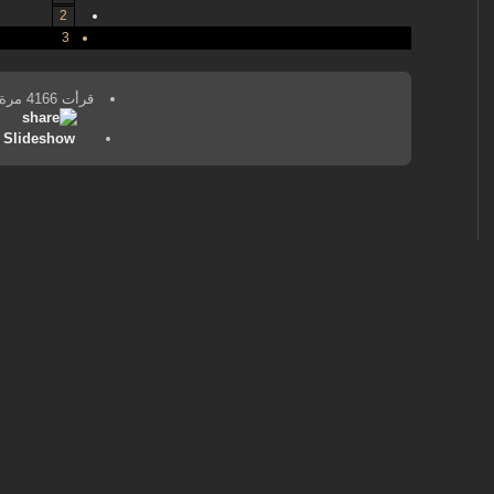
2
3
قرأت 4166 مرة
Slideshow