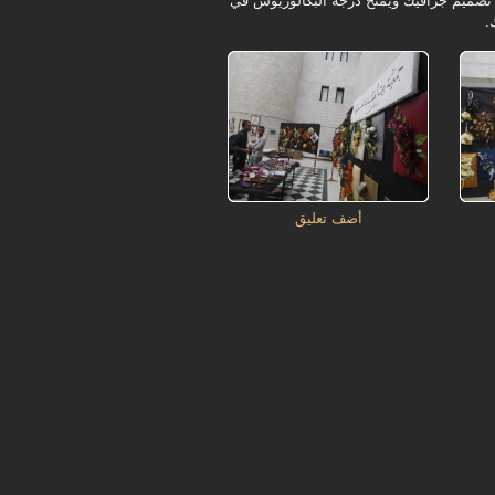
صص جديد هو تخصص تصميم جرافيك ويمنح درجة البكالوريوس في
.
أضف تعليق