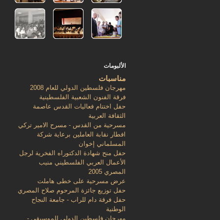
الألبومات
مناسبات
مهرجان فلسطين الدولي للعام 2008
فرقة الفنون الشعبية الفلسطينية
حفل اختتام فعاليات القدس عاصمة
الثقافة العربية
مسرحية من القدس - مسرح الامير تركي
افطار نقابة العاملين برعاية شركة
المسلماني إخوان
حفل منح شهادة الدكتوراه الفخرية لرجل
الأعمال العربي الفلسطيني منيب
المصري 2005
عرض مسرحية على خطى هاملت
حفل توزيع جائزة المرحوم صلاح المصري
حفل فرقة دام للراب - جامعة النجاح
الوطنية
مهرجان فلسطين الدولي للموسيقى -