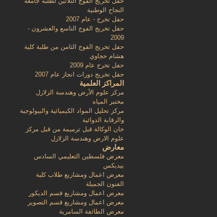
حفل تخريج الفوج الثلاثين لطلبة جامعة
النجاح الوطنية
حفل تخرج - عام 2007
حفل تخريج الفوج التاسع والعشرون -
2009
حفل تخريج الفوج الثامن من طلبة كلية
هشام حجاوي
حفل تخرج عام 2009
حفل تخريج دورات انجاز عام 2007
المراكز العلمية
مركز علوم الأرض وهندسة الزلازل
مختبر المياه
مركز تحليل المواد الكيميائية والبيولوجية
والرقابة الدوائية
خان الوكالة قبل ترميمة من قبل مركز
علوم الارض وهندسة الزلازل
معارض
معرض فلسطين التعليمي السادس
بيديكس
معرض اعمال ومشاريع طلاب كلية
الفنون الجميلة
معرض اعمال ومشاريع قسم الديكور
معرض اعمال ومشاريع قسم التصوير
معرض الطائفة السامرية