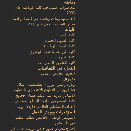
رياضة
محاضرات عملي في كلية الرياضة عام
2006
العاب وتدريبات رياضية في كلية الرياضة
سباق الضاحية الاول عام 2007
كليات
كلية الصيدلة
كلية الفنون الجميلة
كلية التربية الرياضية
كلية الزراعة والطب البيطري
كلية العلوم
كلية تكنلوجيا المعلومات
النجاح في الثمانينات
الحرم الجامعي القديم
ضيوف
زيارة رئيس الوزراء الفلسطيني سلام
فياض ووزير التعاون الأقتصادي والتطوير
الألماني ديرك نيبل لكلية هشام حجاوي
كلية الفنون في جامعة النجاح تستضيف
الفنان التشكيلي العالمي دارلان روسا
المؤتمرات وورش العمل
المؤتمر الوطني الخامس لطلبة الطب
في فلسطين
افتتاح معرض صور خاص بورشة عمل في