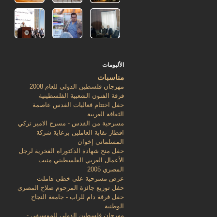
الألبومات
مناسبات
مهرجان فلسطين الدولي للعام 2008
فرقة الفنون الشعبية الفلسطينية
حفل اختتام فعاليات القدس عاصمة
الثقافة العربية
مسرحية من القدس - مسرح الامير تركي
افطار نقابة العاملين برعاية شركة
المسلماني إخوان
حفل منح شهادة الدكتوراه الفخرية لرجل
الأعمال العربي الفلسطيني منيب
المصري 2005
عرض مسرحية على خطى هاملت
حفل توزيع جائزة المرحوم صلاح المصري
حفل فرقة دام للراب - جامعة النجاح
الوطنية
مهرجان فلسطين الدولي للموسيقى -