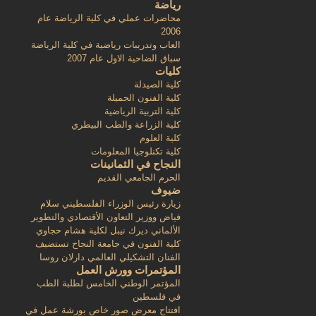
رياضة
محاضرات عملي في كلية الرياضة عام
2006
العاب وتدريبات رياضية في كلية الرياضة
سباق الضاحية الاول عام 2007
كليات
كلية الصيدلة
كلية الفنون الجميلة
كلية التربية الرياضية
كلية الزراعة والطب البيطري
كلية العلوم
كلية تكنلوجيا المعلومات
النجاح في الثمانينات
الحرم الجامعي القديم
ضيوف
زيارة رئيس الوزراء الفلسطيني سلام
فياض ووزير التعاون الأقتصادي والتطوير
الألماني ديرك نيبل لكلية هشام حجاوي
كلية الفنون في جامعة النجاح تستضيف
الفنان التشكيلي العالمي دارلان روسا
المؤتمرات وورش العمل
المؤتمر الوطني الخامس لطلبة الطب
في فلسطين
افتتاح معرض صور خاص بورشة عمل في