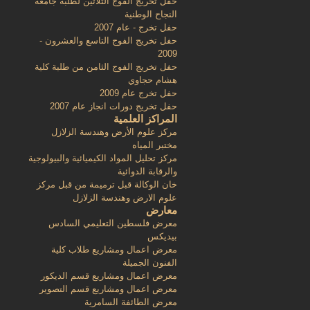
حفل تخريج الفوج الثلاثين لطلبة جامعة
النجاح الوطنية
حفل تخرج - عام 2007
حفل تخريج الفوج التاسع والعشرون -
2009
حفل تخريج الفوج الثامن من طلبة كلية
هشام حجاوي
حفل تخرج عام 2009
حفل تخريج دورات انجاز عام 2007
المراكز العلمية
مركز علوم الأرض وهندسة الزلازل
مختبر المياه
مركز تحليل المواد الكيميائية والبيولوجية
والرقابة الدوائية
خان الوكالة قبل ترميمة من قبل مركز
علوم الارض وهندسة الزلازل
معارض
معرض فلسطين التعليمي السادس
بيديكس
معرض اعمال ومشاريع طلاب كلية
الفنون الجميلة
معرض اعمال ومشاريع قسم الديكور
معرض اعمال ومشاريع قسم التصوير
معرض الطائفة السامرية