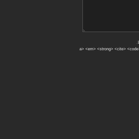
.
a> <em> <strong> <cite> <code> <ul> <ol> <li> <>