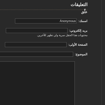
التعليقات
علِّق
‏اسمك: ‏
‏بريد إلكتروني: ‏
محتويات هذا الحقل سرية ولن تظهر للآخرين.
‏الصفحة الأولى: ‏
‏الموضوع: ‏