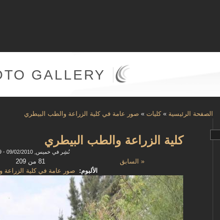
OTO GALLERY
الصفحة الرئيسية
»
كليات
»
صور عامة في كلية الزراعة والطب البيطري
كلية الزراعة والطب البيطري
نُشِر في خميس, 09/02/2010 - 12:49
« السابق
81 من 209
الألبوم:
صور عامة في كلية الزراعة 