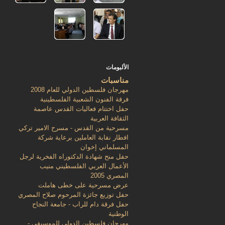
الألبومات
مناسبات
مهرجان فلسطين الدولي للعام 2008
فرقة الفنون الشعبية الفلسطينية
حفل اختتام فعاليات القدس عاصمة
الثقافة العربية
مسرحية من القدس - مسرح الامير تركي
افطار نقابة العاملين برعاية شركة
المسلماني إخوان
حفل منح شهادة الدكتوراه الفخرية لرجل
الأعمال العربي الفلسطيني منيب
المصري 2005
عرض مسرحية على خطى هاملت
حفل توزيع جائزة المرحوم صلاح المصري
حفل فرقة دام للراب - جامعة النجاح
الوطنية
مهرجان فلسطين الدولي للموسيقى -