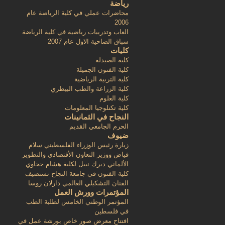
رياضة
محاضرات عملي في كلية الرياضة عام
2006
العاب وتدريبات رياضية في كلية الرياضة
سباق الضاحية الاول عام 2007
كليات
كلية الصيدلة
كلية الفنون الجميلة
كلية التربية الرياضية
كلية الزراعة والطب البيطري
كلية العلوم
كلية تكنلوجيا المعلومات
النجاح في الثمانينات
الحرم الجامعي القديم
ضيوف
زيارة رئيس الوزراء الفلسطيني سلام
فياض ووزير التعاون الأقتصادي والتطوير
الألماني ديرك نيبل لكلية هشام حجاوي
كلية الفنون في جامعة النجاح تستضيف
الفنان التشكيلي العالمي دارلان روسا
المؤتمرات وورش العمل
المؤتمر الوطني الخامس لطلبة الطب
في فلسطين
افتتاح معرض صور خاص بورشة عمل في