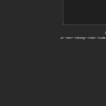
.
a> <em> <strong> <cite> <code> <ul> <ol> <li> <>