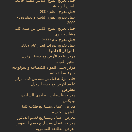
حفل تخريج الفوج الثلاثين لطلبة جامعة
النجاح الوطنية
حفل تخرج - عام 2007
حفل تخريج الفوج التاسع والعشرون -
2009
حفل تخريج الفوج الثامن من طلبة كلية
هشام حجاوي
حفل تخرج عام 2009
حفل تخريج دورات انجاز عام 2007
المراكز العلمية
مركز علوم الأرض وهندسة الزلازل
مختبر المياه
مركز تحليل المواد الكيميائية والبيولوجية
والرقابة الدوائية
خان الوكالة قبل ترميمة من قبل مركز
علوم الارض وهندسة الزلازل
معارض
معرض فلسطين التعليمي السادس
بيديكس
معرض اعمال ومشاريع طلاب كلية
الفنون الجميلة
معرض اعمال ومشاريع قسم الديكور
معرض اعمال ومشاريع قسم التصوير
معرض الطائفة السامرية