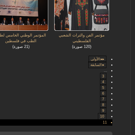
مؤتمر الفن والتراث الشعبي
المؤتمر الوطني الخامس لطل
الفلسطيني
الطب في فلسطين
(120 صورة)
(21 صورة)
▸▸ الأولى
▸ السابقة
…
3
4
5
6
7
8
9
10
11