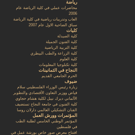
رياضة
محاضرات عملي في كلية الرياضة عام
2006
العاب وتدريبات رياضية في كلية الرياضة
سباق الضاحية الاول عام 2007
كليات
كلية الصيدلة
كلية الفنون الجميلة
كلية التربية الرياضية
كلية الزراعة والطب البيطري
كلية العلوم
كلية تكنلوجيا المعلومات
النجاح في الثمانينات
الحرم الجامعي القديم
ضيوف
زيارة رئيس الوزراء الفلسطيني سلام
فياض ووزير التعاون الأقتصادي والتطوير
الألماني ديرك نيبل لكلية هشام حجاوي
كلية الفنون في جامعة النجاح تستضيف
الفنان التشكيلي العالمي دارلان روسا
المؤتمرات وورش العمل
المؤتمر الوطني الخامس لطلبة الطب
في فلسطين
افتتاح معرض صور خاص بورشة عمل في