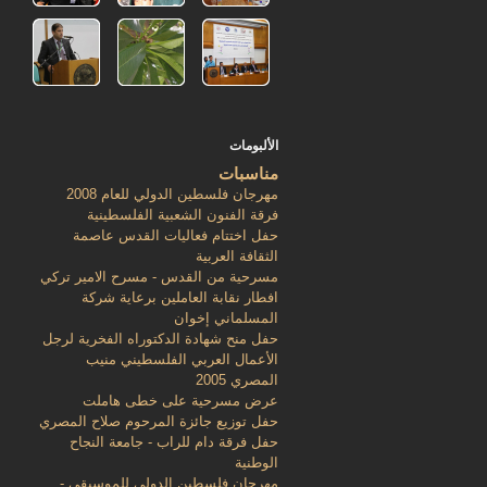
الألبومات
مناسبات
مهرجان فلسطين الدولي للعام 2008
فرقة الفنون الشعبية الفلسطينية
حفل اختتام فعاليات القدس عاصمة
الثقافة العربية
مسرحية من القدس - مسرح الامير تركي
افطار نقابة العاملين برعاية شركة
المسلماني إخوان
حفل منح شهادة الدكتوراه الفخرية لرجل
الأعمال العربي الفلسطيني منيب
المصري 2005
عرض مسرحية على خطى هاملت
حفل توزيع جائزة المرحوم صلاح المصري
حفل فرقة دام للراب - جامعة النجاح
الوطنية
مهرجان فلسطين الدولي للموسيقى -