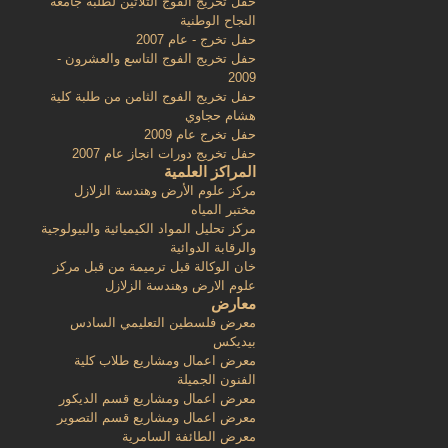
حفل تخريج الفوج الثلاثين لطلبة جامعة
النجاح الوطنية
حفل تخرج - عام 2007
حفل تخريج الفوج التاسع والعشرون -
2009
حفل تخريج الفوج الثامن من طلبة كلية
هشام حجاوي
حفل تخرج عام 2009
حفل تخريج دورات انجاز عام 2007
المراكز العلمية
مركز علوم الأرض وهندسة الزلازل
مختبر المياه
مركز تحليل المواد الكيميائية والبيولوجية
والرقابة الدوائية
خان الوكالة قبل ترميمة من قبل مركز
علوم الارض وهندسة الزلازل
معارض
معرض فلسطين التعليمي السادس
بيديكس
معرض اعمال ومشاريع طلاب كلية
الفنون الجميلة
معرض اعمال ومشاريع قسم الديكور
معرض اعمال ومشاريع قسم التصوير
معرض الطائفة السامرية